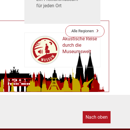
für jeden Ort
Alle Regionen
Akustische Reise
durch die
Museumswelt
M
U
E
M
S
U
Nach oben