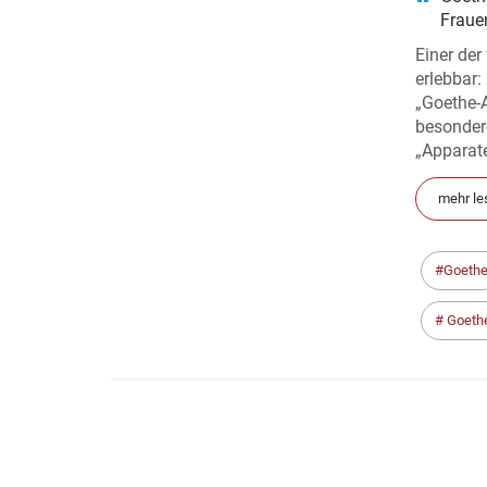
Fraue
Einer der
erlebbar
„Goethe-
besondere
„Apparate
mehr le
Goeth
Goeth