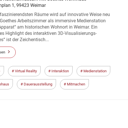
nplan 1, 99423 Weimar
 faszinierendsten Räume wird auf innovative Weise neu
: Goethes Arbeitszimmer als immersive Medienstation
Apparat“ am historischen Wohnort in Weimar. Ein
s Highlight des interaktiven 3D-Visualisierungs-
s“ ist der Zeichentisch...
sen
e
Virtual Reality
Interaktion
Medienstation
ehaus
Dauerausstellung
Mitmachen