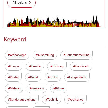
All regions
Keyword
Archäologie
Ausstellung
Dauerausstellung
Europa
Familie
Führung
Handwerk
Kinder
Kunst
Kultur
Lange Nacht
Malerei
Museum
Römer
Sonderausstellung
Technik
Workshop