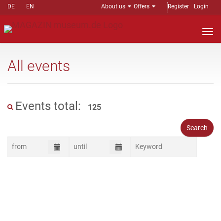
DE
EN
About us
Offers
Register
Login
Nav
auf
All events
Events total:
125