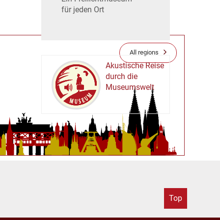
für jeden Ort
All regions
Akustische Reise
durch die
Museumswelt
M
U
E
M
S
U
Top