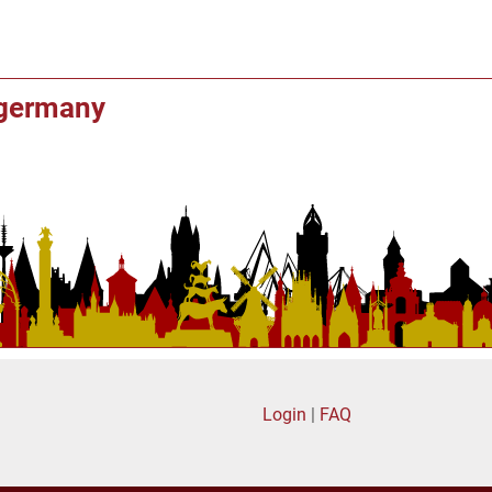
f germany
Login
|
FAQ