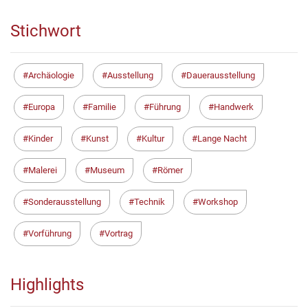
Stichwort
Archäologie
Ausstellung
Dauerausstellung
Europa
Familie
Führung
Handwerk
Kinder
Kunst
Kultur
Lange Nacht
Malerei
Museum
Römer
Sonderausstellung
Technik
Workshop
Vorführung
Vortrag
Highlights