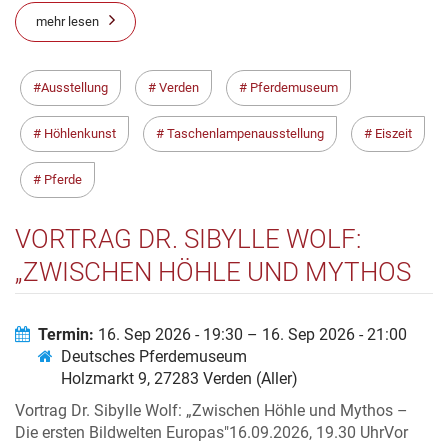
mehr lesen
Ausstellung
Verden
Pferdemuseum
Höhlenkunst
Taschenlampenausstellung
Eiszeit
Pferde
VORTRAG DR. SIBYLLE WOLF:
„ZWISCHEN HÖHLE UND MYTHOS
– DIE ERSTEN BILDWELTEN
EUROPAS"
Termin:
16. Sep 2026 - 19:30 – 16. Sep 2026 - 21:00
Deutsches Pferdemuseum
Holzmarkt 9, 27283 Verden (Aller)
Vortrag Dr. Sibylle Wolf: „Zwischen Höhle und Mythos –
Die ersten Bildwelten Europas"16.09.2026, 19.30 UhrVor