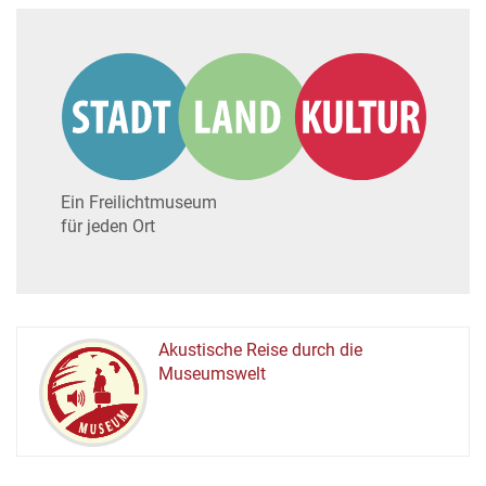
Ein Freilichtmuseum
für jeden Ort
Akustische Reise durch die
Museumswelt
M
U
E
M
S
U