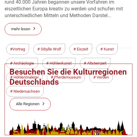
rund 40.000 Jahren begannen unsere Vorfahren im
eiszeitlichen Europa kreativ zu werden und schufen mit
unterschiedlichen Mitteln und Methoden Darstel...
mehr lesen
Vortrag
Sibylle Wolf
Eiszeit
Kunst
Archäologie
Höhlenkunst
Altsteinzeit
Besuchen Sie die Kulturregionen
Höhlenmalerei
Pferdemuseum
Verden
Deutschlands
Niedersachsen
Alle Regionen