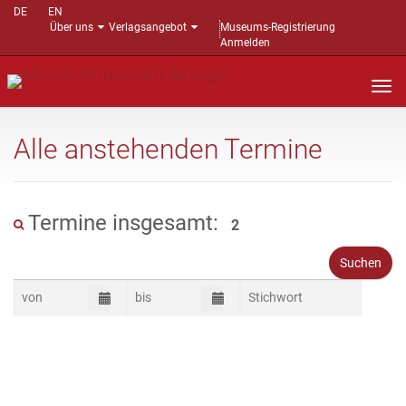
DE
EN
Über uns
Verlagsangebot
Museums-Registrierung
Anmelden
Nav
auf
Alle anstehenden Termine
Termine insgesamt:
2