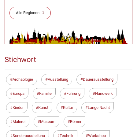
Alle Regionen
Stichwort
Archäologie
Ausstellung
Dauerausstellung
Europa
Familie
Führung
Handwerk
Kinder
Kunst
Kultur
Lange Nacht
Malerei
Museum
Römer
Sonderausstellung
Technik
Workshop