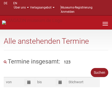
DE
EN
Über uns
Verlagsangebot
Museums-Registrierung
Anmelden
Nav
auf
Alle anstehenden Termine
Termine insgesamt:
123