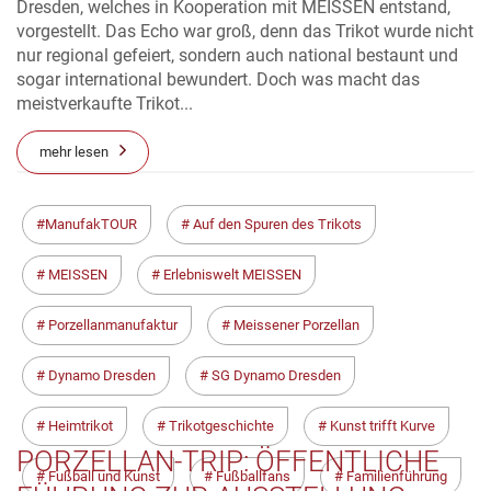
Dresden, welches in Kooperation mit MEISSEN entstand,
vorgestellt. Das Echo war groß, denn das Trikot wurde nicht
nur regional gefeiert, sondern auch national bestaunt und
sogar international bewundert. Doch was macht das
meistverkaufte Trikot...
mehr lesen
ManufakTOUR
Auf den Spuren des Trikots
MEISSEN
Erlebniswelt MEISSEN
Porzellanmanufaktur
Meissener Porzellan
Dynamo Dresden
SG Dynamo Dresden
Heimtrikot
Trikotgeschichte
Kunst trifft Kurve
PORZELLAN-TRIP: ÖFFENTLICHE
Fußball und Kunst
Fußballfans
Familienführung