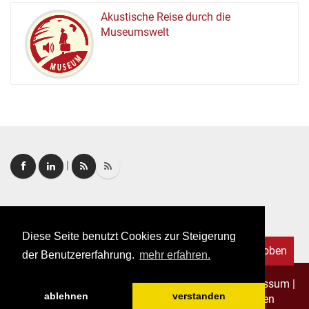
Akustische Reise durch die
Museumswelt
M
U
E
M
S
U
|
Login
|
FAQ
Diese Seite benutzt Cookies zur Steigerung
Nach oben
der Benutzererfahrung.
mehr erfahren.
Copyright © 2026. Alle Rechte vorbehalten.
–
Impressum
|
ablehnen
verstanden
Datenschutz
|
Allgemeine Geschäftsbedingungen