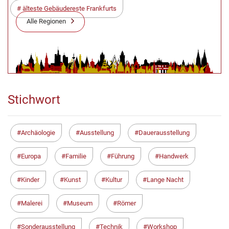
älteste Gebäudereste Frankfurts
Alle Regionen
Stichwort
Archäologie
Ausstellung
Dauerausstellung
Europa
Familie
Führung
Handwerk
Kinder
Kunst
Kultur
Lange Nacht
Malerei
Museum
Römer
Sonderausstellung
Technik
Workshop