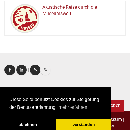
Akustische Reise durch die
Museumswelt
M
U
E
M
S
U
|
Login
|
FAQ
Diese Seite benutzt Cookies zur Steigerung
Nach oben
der Benutzererfahrung.
mehr erfahren.
Copyright © 2026. Alle Rechte vorbehalten.
–
Impressum
|
ablehnen
verstanden
Datenschutz
|
Allgemeine Geschäftsbedingungen