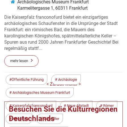
Archäologisches Museum Frankfurt
Karmelitergasse 1, 60311 Frankfurt
Die Kaiserpfalz franconofurd bietet ein einzigartiges
archäologisches Schaufenster in die Ursprünge der Stadt
Frankfurt: ein römisches Bad, die Mauern des
karolingischen Königshofes, spätmittelalterliche Keller –
Spuren aus rund 2000 Jahren Frankfurter Geschichte! Bei
regelmäßig stattf...
mehr lesen
Öffentliche Führung
Archäologie
< Zurück
Weiter >
Archäologisches Museum Frankfurt
Kaiserpfalz franconofurd
Neue Altstadt
Römer
Besuchen Sie die Kulturregionen
Deutschlands
Karolinger
Mittelalter