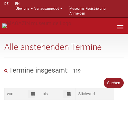
DE
EN
Über uns
Verlagsangebot
Museums-Registrierung
Anmelden
Nav
auf
Alle anstehenden Termine
Termine insgesamt:
119