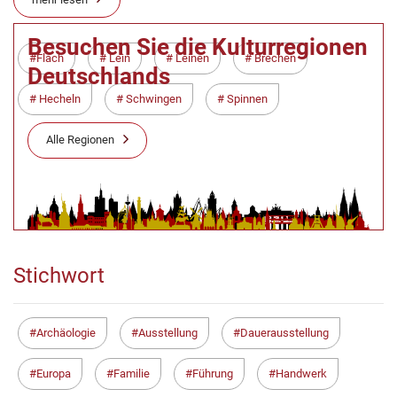
Besuchen Sie die Kulturregionen
Flach
Lein
Leinen
Brechen
Deutschlands
Hecheln
Schwingen
Spinnen
Alle Regionen
Stichwort
Archäologie
Ausstellung
Dauerausstellung
Europa
Familie
Führung
Handwerk