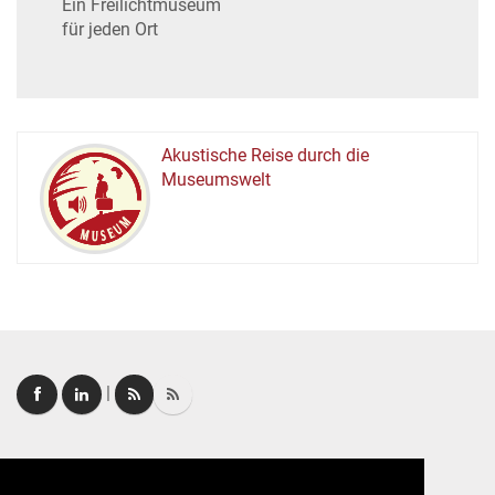
Ein Freilichtmuseum
für jeden Ort
Akustische Reise durch die
Museumswelt
M
U
E
M
S
U
|
Login
|
FAQ