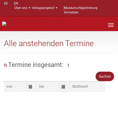
DE
EN
Über uns
Verlagsangebot
Museums-Registrierung
Anmelden
Nav
auf
Alle anstehenden Termine
Termine insgesamt:
1