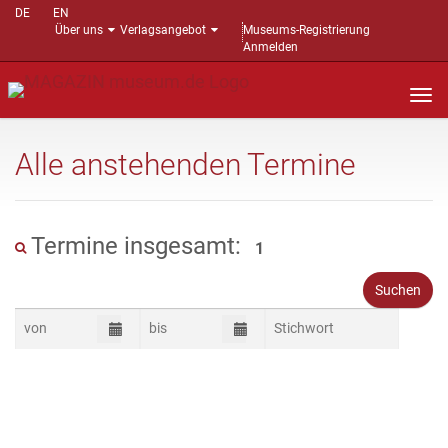
DE
EN
Über uns
Verlagsangebot
Museums-Registrierung
Anmelden
Nav
auf
Alle anstehenden Termine
Termine insgesamt:
1