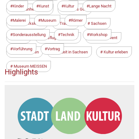
Kinder
Kunst
Kultur
Lange Nacht
Porzellanherstellung
Weißes Gold
Malerei
Museum
Römer
Handwerkskunst
Tradition
Sachsen
Sonderausstellung
Technik
Workshop
Meißen
Ausflug mit Kindern
Familienevent
Vorführung
Vortrag
Sommerferien
Freizeit in Sachsen
Kultur erleben
Museum MEISSEN
Highlights