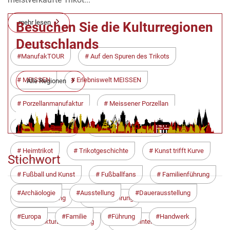
mehr lesen
Besuchen Sie die Kulturregionen
Deutschlands
ManufakTOUR
Auf den Spuren des Trikots
MEISSEN
Erlebniswelt MEISSEN
Alle Regionen
Porzellanmanufaktur
Meissener Porzellan
Dynamo Dresden
SG Dynamo Dresden
Heimtrikot
Trikotgeschichte
Kunst trifft Kurve
Stichwort
Fußball und Kunst
Fußballfans
Familienführung
Archäologie
Ausstellung
Dauerausstellung
Sonderführung
Werksführung
Europa
Familie
Führung
Handwerk
Manufakturbesichtigung
Blick hinter die Kulissen