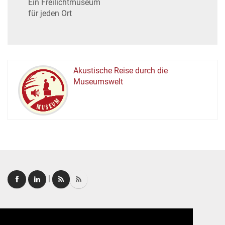
Ein Freilichtmuseum
für jeden Ort
Akustische Reise durch die
Museumswelt
M
U
E
M
S
U
|
Login
|
FAQ