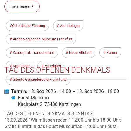
mehr lesen
Öffentliche Führung
Archäologie
Archäologisches Museum Frankfurt
Kaiserpfalz franconofurd
Neue Altstadt
Römer
Karolinger
Mittelalter
TAG DES OFFENEN DENKMALS
älteste Gebäudereste Frankfurts
Termin:
13. Sep 2026 - 14:00 – 13. Sep 2026 - 18:00
Faust-Museum
Kirchplatz 2, 75438 Knittlingen
TAG DES OFFENEN DENKMALS SONNTAG,
13.09.2026 “Wir müssen reden!” 12:00 Uhr bis 18:00 Uhr:
Gratis-Eintritt in das Faust-Museumab 14:00 Uhr Faust-