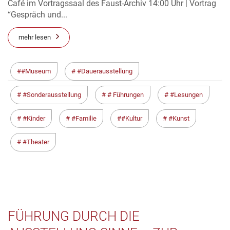
Café im Vortragssaal des Faust-Archiv 14:00 Uhr | Vortrag
“Gespräch und...
mehr lesen
#Museum
#Dauerausstellung
#Sonderausstellung
# Führungen
#Lesungen
#Kinder
#Familie
#Kultur
#Kunst
#Theater
FÜHRUNG DURCH DIE