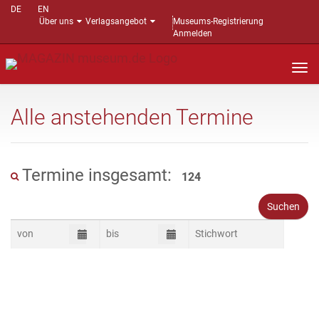
DE
EN
Über uns
Verlagsangebot
Museums-Registrierung
Anmelden
Nav
auf
Alle anstehenden Termine
Termine insgesamt:
124