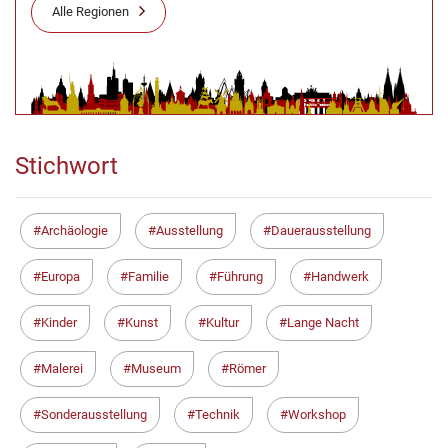
Alle Regionen
Stichwort
Archäologie
Ausstellung
Dauerausstellung
Europa
Familie
Führung
Handwerk
Kinder
Kunst
Kultur
Lange Nacht
Malerei
Museum
Römer
Sonderausstellung
Technik
Workshop