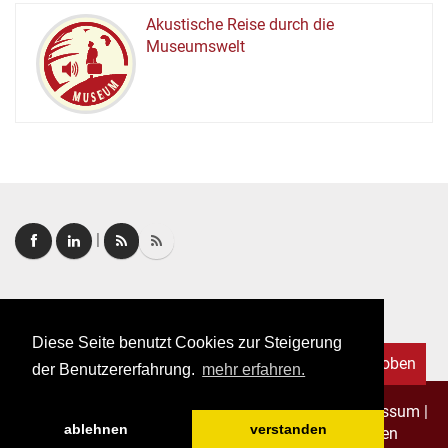
Akustische Reise durch die
Museumswelt
M
U
E
M
S
U
|
Login
|
FAQ
Diese Seite benutzt Cookies zur Steigerung
Nach oben
der Benutzererfahrung.
mehr erfahren.
Copyright © 2026. Alle Rechte vorbehalten.
–
Impressum
|
ablehnen
verstanden
Datenschutz
|
Allgemeine Geschäftsbedingungen