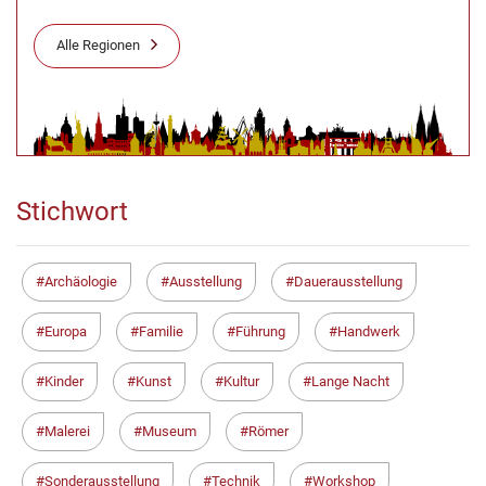
Alle Regionen
Stichwort
Archäologie
Ausstellung
Dauerausstellung
Europa
Familie
Führung
Handwerk
Kinder
Kunst
Kultur
Lange Nacht
Malerei
Museum
Römer
Sonderausstellung
Technik
Workshop