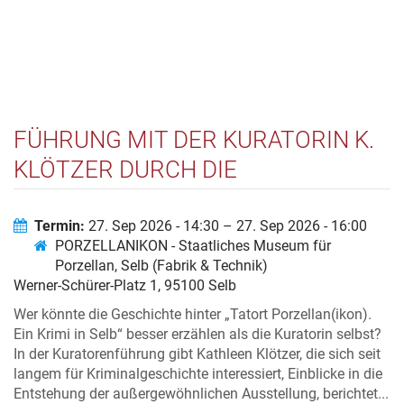
FÜHRUNG MIT DER KURATORIN K.
KLÖTZER DURCH DIE
SONDERAUSSTELLUNG „TATORT
PORZELLAN(IKON). EIN KRIMI IN
Termin:
27. Sep 2026 - 14:30 – 27. Sep 2026 - 16:00
PORZELLANIKON - Staatliches Museum für
SELB“
Porzellan, Selb (Fabrik & Technik)
Werner-Schürer-Platz 1, 95100 Selb
Wer könnte die Geschichte hinter „Tatort Porzellan(ikon).
Ein Krimi in Selb“ besser erzählen als die Kuratorin selbst?
In der Kuratorenführung gibt Kathleen Klötzer, die sich seit
langem für Kriminalgeschichte interessiert, Einblicke in die
Entstehung der außergewöhnlichen Ausstellung, berichtet...