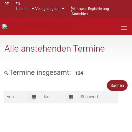
DE
EN
Über uns
Verlagsangebot
Museums-Registrierung
Anmelden
Nav
auf
Alle anstehenden Termine
Termine insgesamt:
124