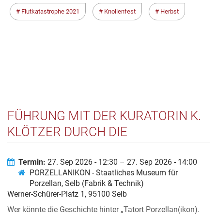
Flutkatastrophe 2021
Knollenfest
Herbst
FÜHRUNG MIT DER KURATORIN K.
KLÖTZER DURCH DIE
SONDERAUSSTELLUNG „TATORT
PORZELLAN(IKON). EIN KRIMI IN
Termin:
27. Sep 2026 - 12:30 – 27. Sep 2026 - 14:00
PORZELLANIKON - Staatliches Museum für
SELB“
Porzellan, Selb (Fabrik & Technik)
Werner-Schürer-Platz 1, 95100 Selb
Wer könnte die Geschichte hinter „Tatort Porzellan(ikon).