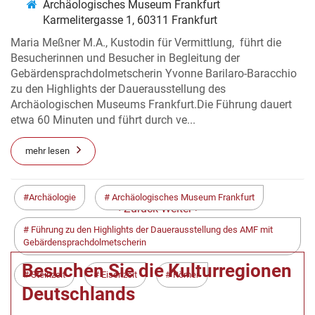
Archäologisches Museum Frankfurt
Karmelitergasse 1, 60311 Frankfurt
Maria Meßner M.A., Kustodin für Vermittlung, führt die
Besucherinnen und Besucher in Begleitung der
Gebärdensprachdolmetscherin Yvonne Barilaro-Baracchio
zu den Highlights der Dauerausstellung des
Archäologischen Museums Frankfurt.Die Führung dauert
etwa 60 Minuten und führt durch ve...
mehr lesen
Archäologie
Archäologisches Museum Frankfurt
< Zurück
Weiter >
Führung zu den Highlights der Dauerausstellung des AMF mit
Gebärdensprachdolmetscherin
Besuchen Sie die Kulturregionen
Steinzeit
Eisenzeit
Römer
Deutschlands