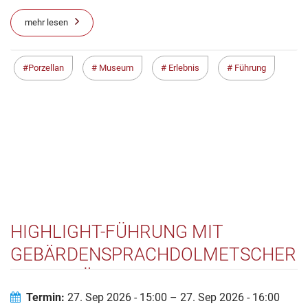
mehr lesen
Porzellan
Museum
Erlebnis
Führung
HIGHLIGHT-FÜHRUNG MIT
GEBÄRDENSPRACHDOLMETSCHERI
IM ARCHÄOLOGISCHEN MUSEUM
FRANKFURT
Termin:
27. Sep 2026 - 15:00 – 27. Sep 2026 - 16:00