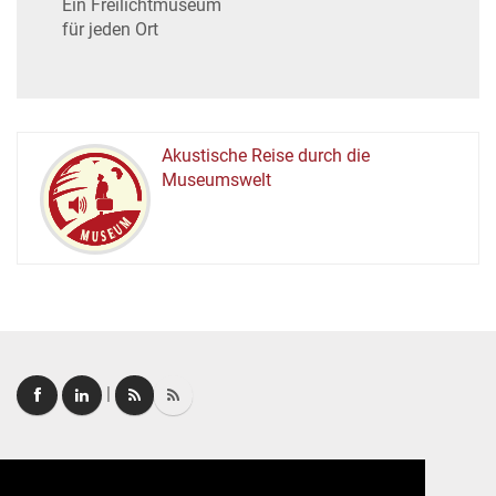
Ein Freilichtmuseum
für jeden Ort
Akustische Reise durch die
Museumswelt
M
U
E
M
S
U
|
Login
|
FAQ