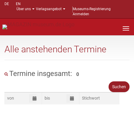
DE
EN
Über uns
Verlagsangebot
Museums-Registrierung
Anmelden
Nav
auf
Alle anstehenden Termine
Termine insgesamt:
0