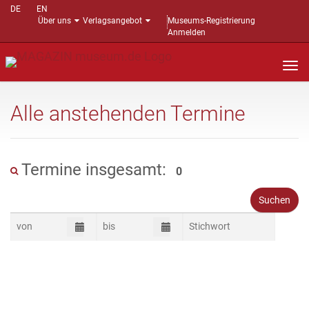
DE
EN
Über uns
Verlagsangebot
Museums-Registrierung
Anmelden
Nav
auf
Alle anstehenden Termine
Termine insgesamt:
0