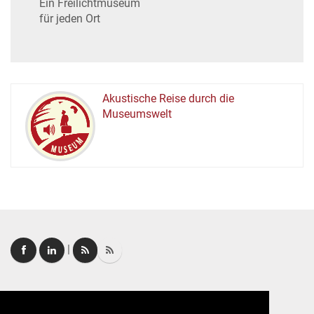
Ein Freilichtmuseum
für jeden Ort
Akustische Reise durch die
Museumswelt
M
U
E
M
S
U
|
Login
|
FAQ