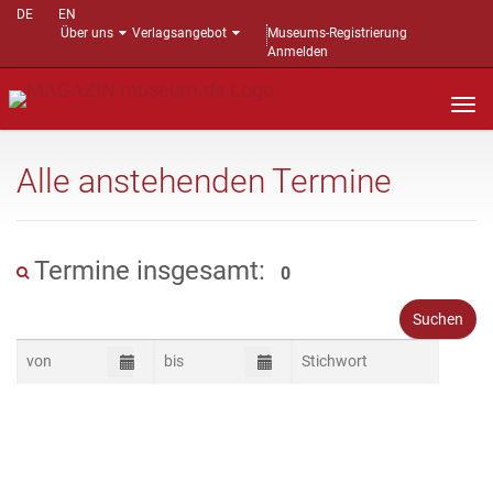
DE
EN
Über uns
Verlagsangebot
Museums-Registrierung
Anmelden
Nav
auf
Alle anstehenden Termine
Termine insgesamt:
0