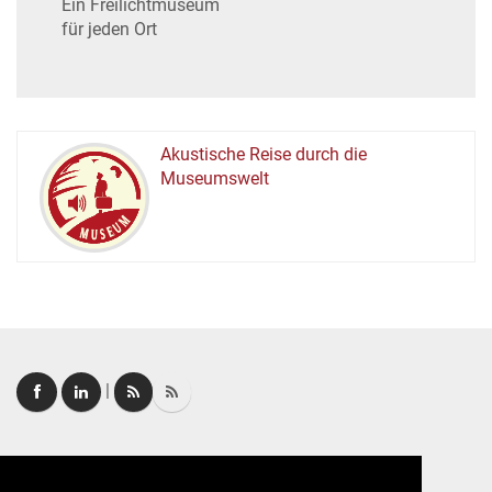
Ein Freilichtmuseum
für jeden Ort
Akustische Reise durch die
Museumswelt
M
U
E
M
S
U
|
Login
|
FAQ