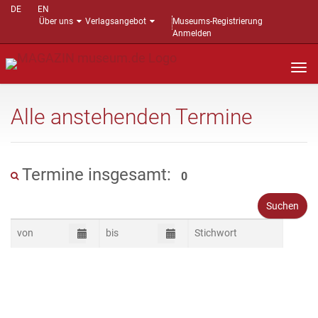
DE
EN
Über uns
Verlagsangebot
Museums-Registrierung
Anmelden
Nav
auf
Alle anstehenden Termine
Termine insgesamt:
0