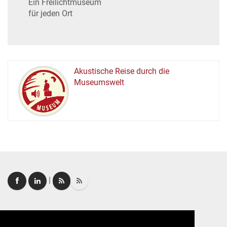
Ein Freilichtmuseum
für jeden Ort
Akustische Reise durch die
Museumswelt
M
U
E
M
S
U
|
Login
|
FAQ