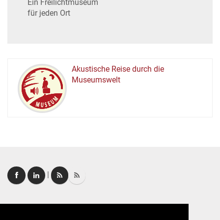
Ein Freilichtmuseum
für jeden Ort
Akustische Reise durch die
Museumswelt
M
U
E
M
S
U
|
Login
|
FAQ