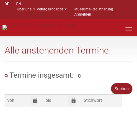
DE
EN
Über uns
Verlagsangebot
Museums-Registrierung
Anmelden
Nav
auf
Alle anstehenden Termine
Termine insgesamt:
0