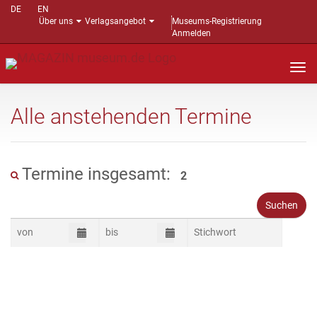
DE
EN
Über uns
Verlagsangebot
Museums-Registrierung
Anmelden
Nav
auf
Alle anstehenden Termine
Termine insgesamt:
2