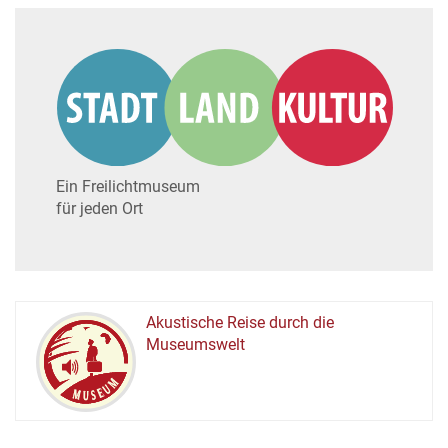
Ein Freilichtmuseum
für jeden Ort
Akustische Reise durch die
Museumswelt
M
U
E
M
S
U