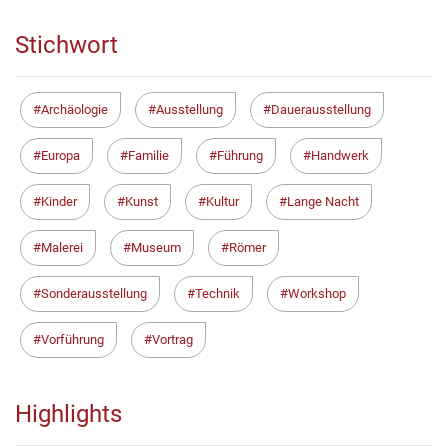
Stichwort
Archäologie
Ausstellung
Dauerausstellung
Europa
Familie
Führung
Handwerk
Kinder
Kunst
Kultur
Lange Nacht
Malerei
Museum
Römer
Sonderausstellung
Technik
Workshop
Vorführung
Vortrag
Highlights