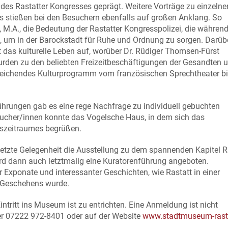
des Rastatter Kongresses geprägt. Weitere Vorträge zu einzelne
stießen bei den Besuchern ebenfalls auf großen Anklang. So
, M.A., die Bedeutung der Rastatter Kongresspolizei, die währen
e, um in der Barockstadt für Ruhe und Ordnung zu sorgen. Darüb
 das kulturelle Leben auf, worüber Dr. Rüdiger Thomsen-Fürst
urden zu den beliebten Freizeitbeschäftigungen der Gesandten u
sreichendes Kulturprogramm vom französischen Sprechtheater bi
hrungen gab es eine rege Nachfrage zu individuell gebuchten
sucher/innen konnte das Vogelsche Haus, in dem sich das
szeitraumes begrüßen.
letzte Gelegenheit die Ausstellung zu dem spannenden Kapitel R
rd dann auch letztmalig eine Kuratorenführung angeboten.
r Exponate und interessanter Geschichten, wie Rastatt in einer
 Geschehens wurde.
intritt ins Museum ist zu entrichten. Eine Anmeldung ist nicht
nter 07222 972-8401 oder auf der Website
www.stadtmuseum-rasta