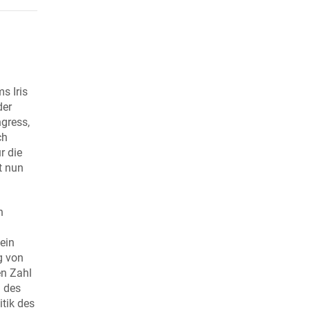
s Iris
der
gress,
ch
r die
t nun
n
ein
g von
en Zahl
n des
tik des