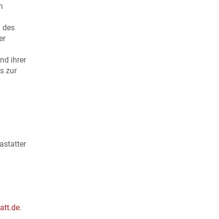
n
d des
er
nd ihrer
s zur
astatter
tt.de
.