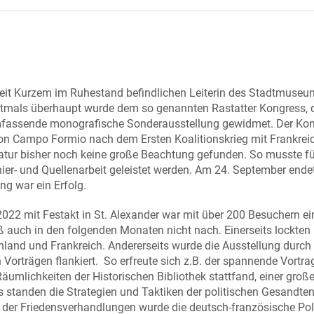
seit Kurzem im Ruhestand befindlichen Leiterin des Stadtmuseum
rstmals überhaupt wurde dem so genannten Rastatter Kongress, 
umfassende monografische Sonderausstellung gewidmet. Der Kon
 von Campo Formio nach dem Ersten Koalitionskrieg mit Frankrei
ratur bisher noch keine große Beachtung gefunden. So musste fü
ier- und Quellenarbeit geleistet werden. Am 24. September ende
ung war ein Erfolg.
022 mit Festakt in St. Alexander war mit über 200 Besuchern ei
eß auch in den folgenden Monaten nicht nach. Einerseits lockten
and und Frankreich. Andererseits wurde die Ausstellung durch 
Vorträgen flankiert. So erfreute sich z.B. der spannende Vortra
 Räumlichkeiten der Historischen Bibliothek stattfand, einer groß
gs standen die Strategien und Taktiken der politischen Gesandte
 der Friedensverhandlungen wurde die deutsch-französische Poli