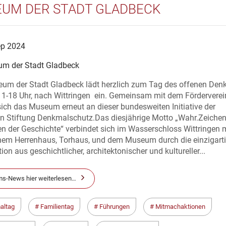
UM DER STADT GLADBECK
ep 2024
m der Stadt Gladbeck
um der Stadt Gladbeck lädt herzlich zum Tag des offenen Den
11-18 Uhr, nach Wittringen ein. Gemeinsam mit dem Förderverei
 sich das Museum erneut an dieser bundesweiten Initiative der
n Stiftung Denkmalschutz.Das diesjährige Motto „Wahr.Zeichen
n der Geschichte“ verbindet sich im Wasserschloss Wittringen 
chem Herrenhaus, Torhaus, und dem Museum durch die einzigart
on aus geschichtlicher, architektonischer und kultureller...
s-News hier weiterlesen…
altag
Familientag
Führungen
Mitmachaktionen