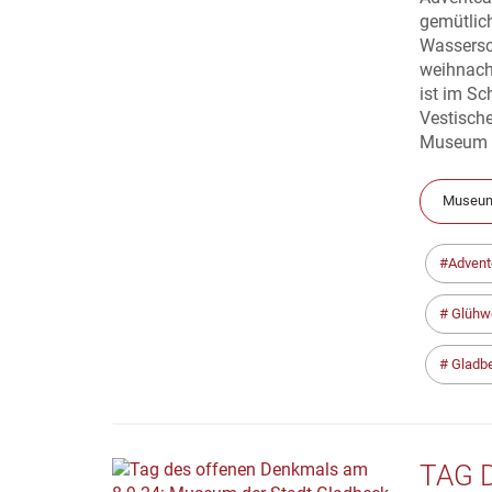
gemütlic
Wassersch
weihnach
ist im Sc
Vestisch
Museum l
Museum
Advent
Glühw
Gladb
TAG 