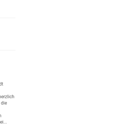
dt
erzlich
 die
n
i...