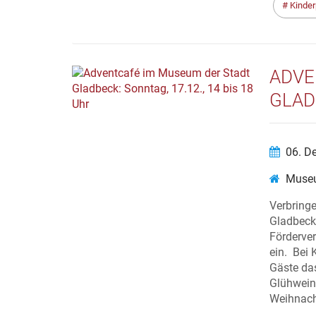
Kinde
ADVE
GLADB
06. D
Museu
Verbring
Gladbeck
Förderve
ein. Bei 
Gäste da
Glühwein
Weihnach