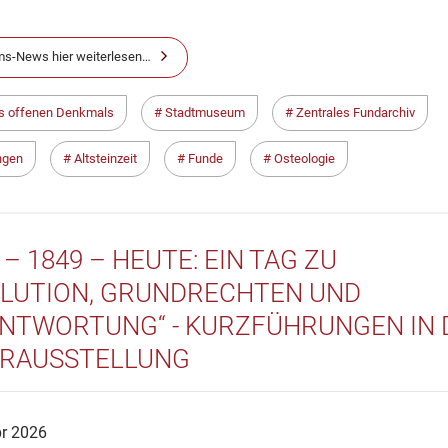
s-News hier weiterlesen…
s offenen Denkmals
Stadtmuseum
Zentrales Fundarchiv
ngen
Altsteinzeit
Funde
Osteologie
 – 1849 – HEUTE: EIN TAG ZU
LUTION, GRUNDRECHTEN UND
NTWORTUNG“ - KURZFÜHRUNGEN IN 
RAUSSTELLUNG
pr 2026