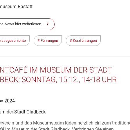
museum Rastatt
s-News hier weiterlesen…
atiegeschichte
Führungen
Kurzführungen
NTCAFÉ IM MUSEUM DER STADT
ECK: SONNTAG, 15.12., 14-18 UHR
ov 2024
m der Stadt Gladbeck
erverein und das Museumsteam laden herzlich ein zum tradition
fé im Museum der Stadt Gladbeck. Verbringen Sie einen