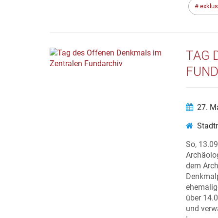
exklus
TAG 
FUND
27. M
Stadt
So, 13.0
Archäolo
dem Arch
Denkmalpf
ehemalig
über 14.0
und verw