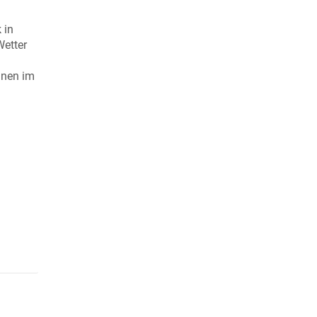
 in
etter
nnen im