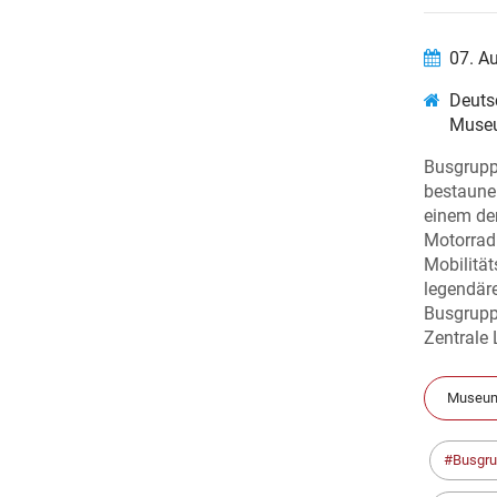
07. A
Deuts
Muse
Busgruppe
bestaune
einem de
Motorrad
Mobilität
legendär
Busgrupp
Zentrale L
Museum
Busgr