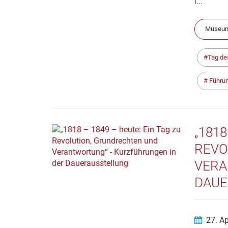
i...
Museum
Tag de
Führu
„1818
REVO
VERA
DAUE
27. A