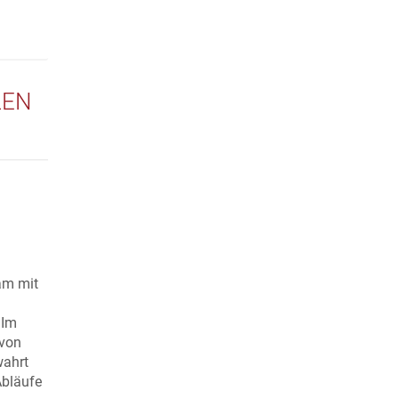
LEN
am mit
 Im
 von
wahrt
Abläufe