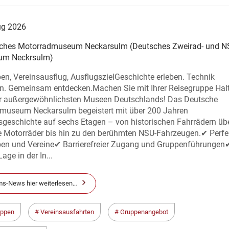
ug 2026
ches Motorradmuseum Neckarsulm (Deutsches Zweirad- und N
um Neckrsulm)
n, Vereinsausflug, AusflugszielGeschichte erleben. Technik
n. Gemeinsam entdecken.Machen Sie mit Ihrer Reisegruppe Hal
r außergewöhnlichsten Museen Deutschlands! Das Deutsche
museum Neckarsulm begeistert mit über 200 Jahren
sgeschichte auf sechs Etagen – von historischen Fahrrädern üb
e Motorräder bis hin zu den berühmten NSU-Fahrzeugen.✔ Perfek
en und Vereine✔ Barrierefreier Zugang und Gruppenführungen
age in der In...
s-News hier weiterlesen…
uppen
Vereinsausfahrten
Gruppenangebot