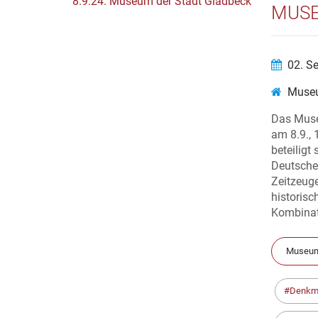
MUSE
02. S
Museu
Das Muse
am 8.9., 
beteiligt
Deutsche
Zeitzeuge
historis
Kombinati
Museum
Denkm