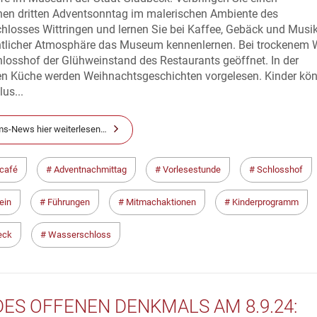
hen dritten Adventsonntag im malerischen Ambiente des
losses Wittringen und lernen Sie bei Kaffee, Gebäck und Musik
tlicher Atmosphäre das Museum kennenlernen. Bei trockenem W
hlosshof der Glühweinstand des Restaurants geöffnet. In der
en Küche werden Weihnachtsgeschichten vorgelesen. Kinder kö
us...
s-News hier weiterlesen…
café
Adventnachmittag
Vorlesestunde
Schlosshof
ein
Führungen
Mitmachaktionen
Kinderprogramm
eck
Wasserschloss
DES OFFENEN DENKMALS AM 8.9.24: