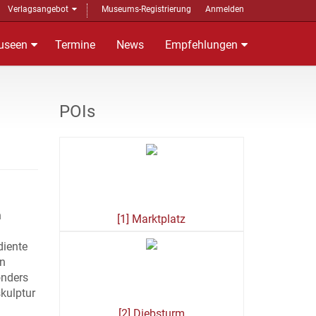
Verlagsangebot
Museums-Registrierung
Anmelden
useen
Termine
News
Empfehlungen
POIs
n
[1] Marktplatz
diente
en
onders
kulptur
[2] Diebsturm