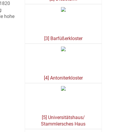
 1820
g
ie hohe
[3] Barfüßerkloster
[4] Antoniterkloster
[5] Universitätshaus/
Stammlersches Haus