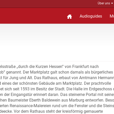
Über uns
Audioguides
M
elsstraße „durch die Kurzen Hessen“ von Frankfurt nach
ubb“ genannt. Der Marktplatz galt schon damals als bürgerliches
kt für Jung und Alt. Das Rathaus, erbaut von Amtmann Herman
nd eines der schönsten Gebäude am Marktplatz. Der prachtvolle
 sich seit 1593 im Besitz der Stadt. Die Halle im Erdgeschoss 
n der Eingangstür erinnert daran. Das steinerne Portal mit sein
chen Baumeister Eberth Baldewein aus Marburg entworfen. Bes
ierten Renaissance-Malereien rund um die Fenster und die Steins
deecke. Vor dem Rathaus steht der kreisförmig gemauerte