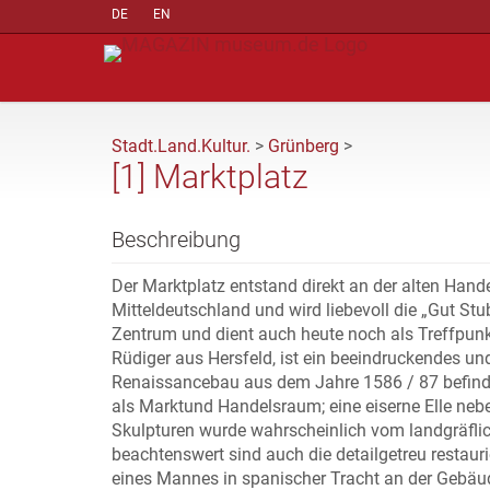
DE
EN
Stadt.Land.Kultur.
>
Grünberg
>
[1] Marktplatz
Beschreibung
Der Marktplatz entstand direkt an der alten Hand
Mitteldeutschland und wird liebevoll die „Gut St
Zentrum und dient auch heute noch als Treffpun
Rüdiger aus Hersfeld, ist ein beeindruckendes u
Renaissancebau aus dem Jahre 1586 / 87 befindet
als Marktund Handelsraum; eine eiserne Elle nebe
Skulpturen wurde wahrscheinlich vom landgräfli
beachtenswert sind auch die detailgetreu restaur
eines Mannes in spanischer Tracht an der Gebäu