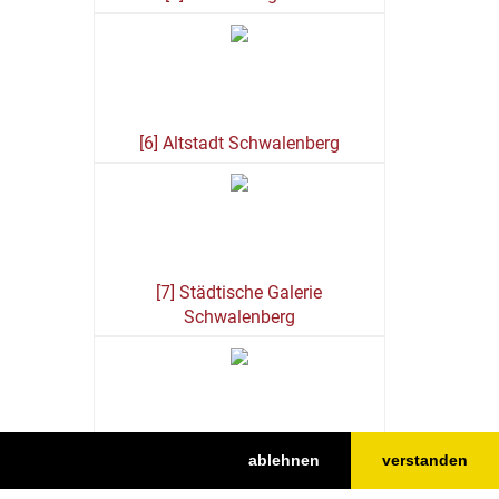
[6] Altstadt Schwalenberg
[7] Städtische Galerie
Schwalenberg
ablehnen
verstanden
[8] Robert-Koepke-Haus