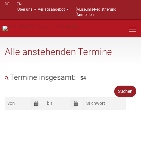
DE
EN
Über uns
Verlagsangebot
Museums-Registrierung
Anmelden
Nav
auf
Alle anstehenden Termine
Termine insgesamt:
54