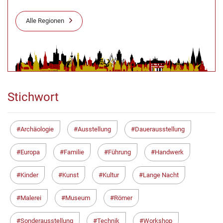
Alle Regionen
Stichwort
Archäologie
Ausstellung
Dauerausstellung
Europa
Familie
Führung
Handwerk
Kinder
Kunst
Kultur
Lange Nacht
Malerei
Museum
Römer
Sonderausstellung
Technik
Workshop