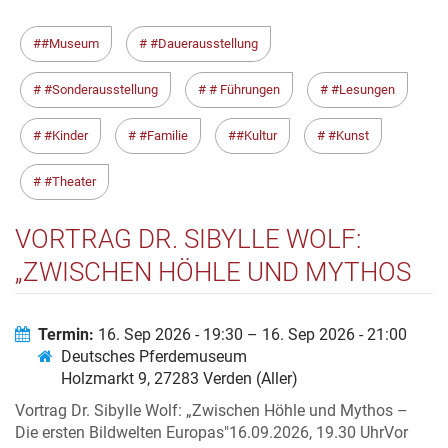
#Museum
#Dauerausstellung
#Sonderausstellung
# Führungen
#Lesungen
#Kinder
#Familie
#Kultur
#Kunst
#Theater
VORTRAG DR. SIBYLLE WOLF:
„ZWISCHEN HÖHLE UND MYTHOS
– DIE ERSTEN BILDWELTEN
EUROPAS"
Termin:
16. Sep 2026 - 19:30 – 16. Sep 2026 - 21:00
Deutsches Pferdemuseum
Holzmarkt 9, 27283 Verden (Aller)
Vortrag Dr. Sibylle Wolf: „Zwischen Höhle und Mythos –
Die ersten Bildwelten Europas"16.09.2026, 19.30 UhrVor