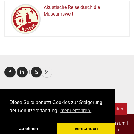
Akustische Reise durch die
Museumswelt
M
U
E
M
S
U
|
Login
|
FAQ
Diese Seite benutzt Cookies zur Steigerung
Nach oben
der Benutzererfahrung.
mehr erfahren.
Copyright © 2026. Alle Rechte vorbehalten.
–
Impressum
|
ablehnen
verstanden
Datenschutz
|
Allgemeine Geschäftsbedingungen