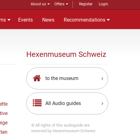
About us
Offers
Register
Login
ms
Events
News
Recommendations
Hexenmuseum Schweiz
to the museum
All Audio guides
ette
tive
eige
© All rights of this audioguide are
reserved by Hexenmuseum Schweiz
tten