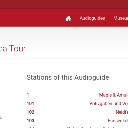
Audioguides
Museu
ica Tour
Stations of this Audioguide
1
Magie & Amul
101
Votivgaben und Vo
102
Neidf
,
103
Fraisenke