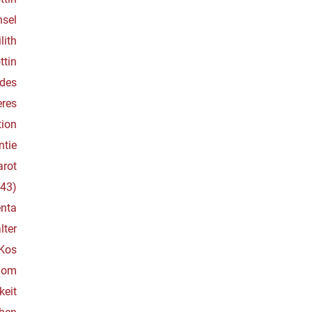
nsel
ilith
ttin
ldes
eres
tion
ntie
arot
843)
nta
lter
 Kos
nom
keit