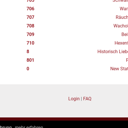
705
Schwal
706
War
707
Räuch
708
Wachol
709
Bei
710
Hexenf
8
Historisch Lie
801
0
New Sta
Login
|
FAQ
Privacy policy
|
General terms of business
ahrung.
mehr erfahren.