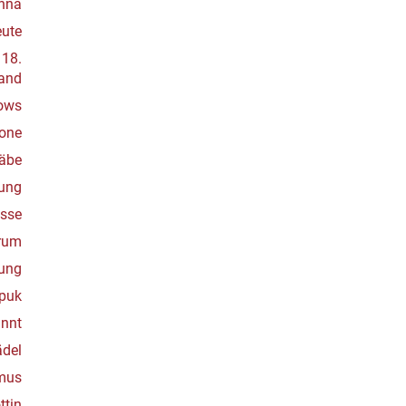
nna
ute
 18.
land
ows
rone
äbe
ung
sse
rum
ung
puk
nnt
del
mus
ttin