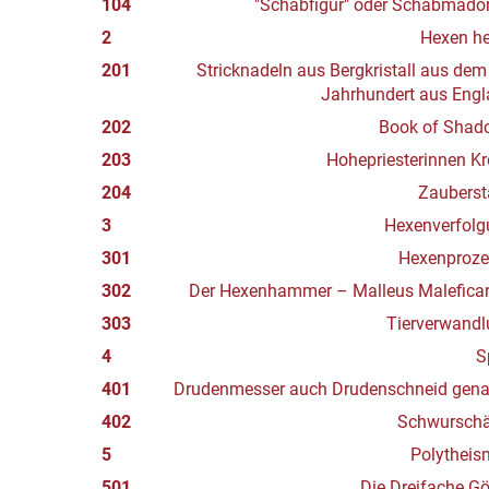
104
"Schabfigur" oder Schabmado
2
Hexen he
201
Stricknadeln aus Bergkristall aus dem
Jahrhundert aus Eng
202
Book of Shad
203
Hohepriesterinnen K
204
Zauberst
3
Hexenverfolg
301
Hexenproze
302
Der Hexenhammer – Malleus Malefica
303
Tierverwandl
4
S
401
Drudenmesser auch Drudenschneid gena
402
Schwurschä
5
Polytheis
501
Die Dreifache Gö