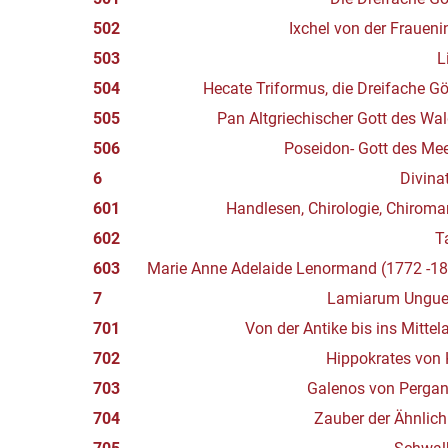
502
Ixchel von der Fraueni
503
L
504
Hecate Triformus, die Dreifache Gö
505
Pan Altgriechischer Gott des Wa
506
Poseidon- Gott des Me
6
Divina
601
Handlesen, Chirologie, Chiroma
602
T
603
Marie Anne Adelaide Lenormand (1772 -1
7
Lamiarum Ungue
701
Von der Antike bis ins Mittela
702
Hippokrates von
703
Galenos von Perga
704
Zauber der Ähnlich