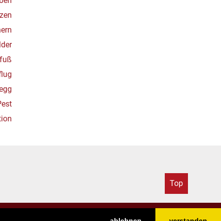
ben
zen
ern
der
fuß
lug
begg
Pest
tion
Top
ablehnen
verstanden