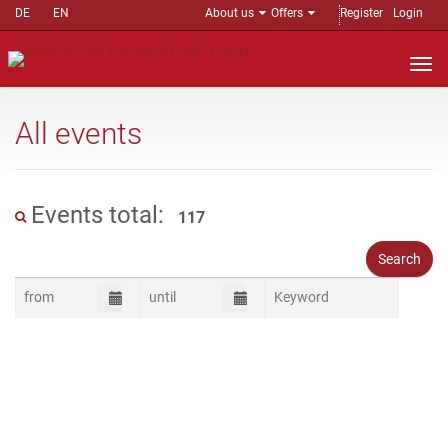
DE
EN
About us
Offers
Register
Login
Nav
auf
All events
Events total:
117