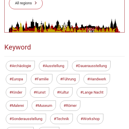
All regions
Keyword
Archäologie
Ausstellung
Dauerausstellung
Europa
Familie
Führung
Handwerk
Kinder
Kunst
Kultur
Lange Nacht
Malerei
Museum
Römer
Sonderausstellung
Technik
Workshop