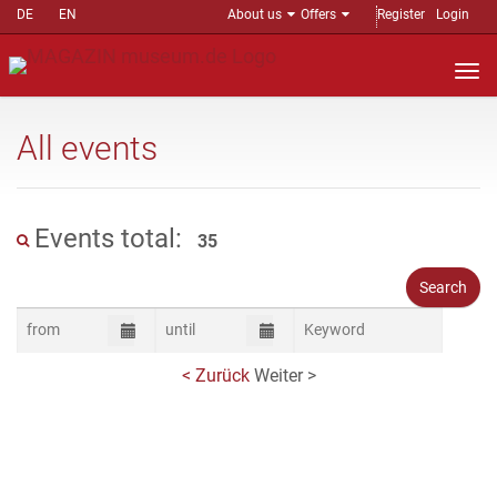
DE
EN
About us
Offers
Register
Login
Nav
auf
All events
Events total:
35
< Zurück
Weiter >