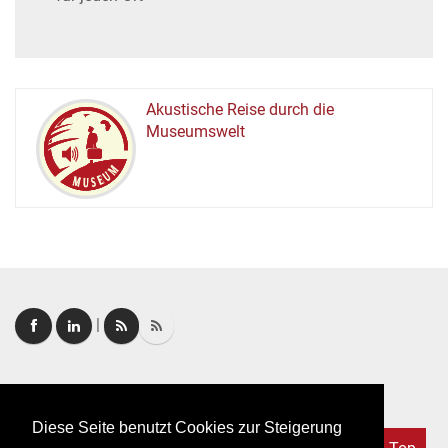
Akustische Reise durch die
Museumswelt
M
U
E
M
S
U
|
Login
|
FAQ
Diese Seite benutzt Cookies zur Steigerung