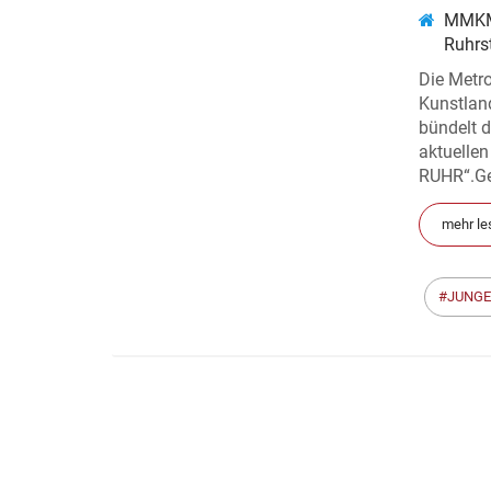
MMKM
Ruhrs
Die Metro
Kunstlan
bündelt 
aktuell
RUHR“.Gez
mehr le
JUNGE