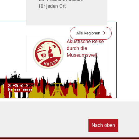
für jeden Ort
Alle Regionen
Akustische Reise
durch die
Museumswelt
M
U
E
M
S
U
Nach oben