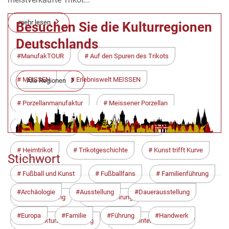
mehr lesen
Besuchen Sie die Kulturregionen
Deutschlands
ManufakTOUR
Auf den Spuren des Trikots
MEISSEN
Erlebniswelt MEISSEN
Alle Regionen
Porzellanmanufaktur
Meissener Porzellan
Dynamo Dresden
SG Dynamo Dresden
Heimtrikot
Trikotgeschichte
Kunst trifft Kurve
Stichwort
Fußball und Kunst
Fußballfans
Familienführung
Archäologie
Ausstellung
Dauerausstellung
Sonderführung
Werksführung
Europa
Familie
Führung
Handwerk
Manufakturbesichtigung
Blick hinter die Kulissen