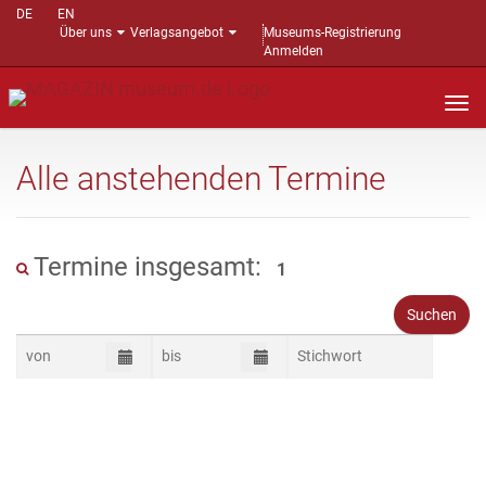
DE
EN
Über uns
Verlagsangebot
Museums-Registrierung
Anmelden
Nav
auf
Alle anstehenden Termine
Termine insgesamt:
1