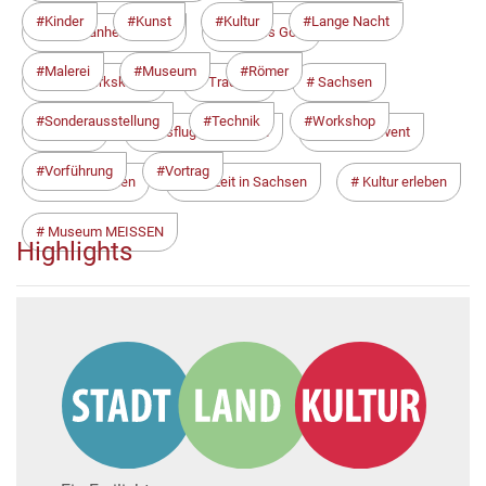
Kinder
Kunst
Kultur
Lange Nacht
Porzellanherstellung
Weißes Gold
Malerei
Museum
Römer
Handwerkskunst
Tradition
Sachsen
Sonderausstellung
Technik
Workshop
Meißen
Ausflug mit Kindern
Familienevent
Vorführung
Vortrag
Sommerferien
Freizeit in Sachsen
Kultur erleben
Museum MEISSEN
Highlights