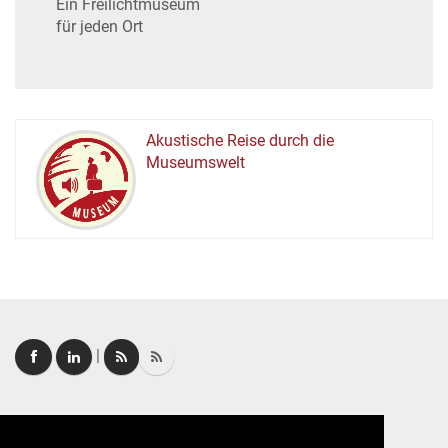
Ein Freilichtmuseum
für jeden Ort
Akustische Reise durch die
Museumswelt
M
U
E
M
S
U
|
Login
|
FAQ