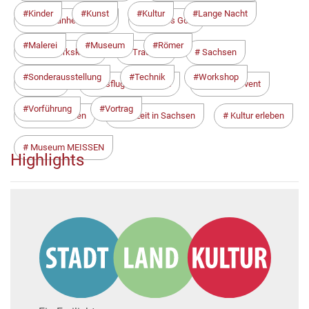
Kinder
Kunst
Kultur
Lange Nacht
Porzellanherstellung
Weißes Gold
Malerei
Museum
Römer
Handwerkskunst
Tradition
Sachsen
Sonderausstellung
Technik
Workshop
Meißen
Ausflug mit Kindern
Familienevent
Vorführung
Vortrag
Sommerferien
Freizeit in Sachsen
Kultur erleben
Museum MEISSEN
Highlights