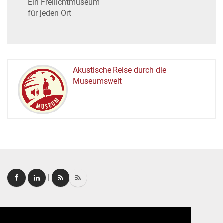
Ein Freilichtmuseum
für jeden Ort
Akustische Reise durch die
Museumswelt
M
U
E
M
S
U
|
Login
|
FAQ