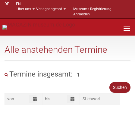
DE
EN
Über uns
Verlagsangebot
Museums-Registrierung
Anmelden
Nav
auf
Alle anstehenden Termine
Termine insgesamt:
1