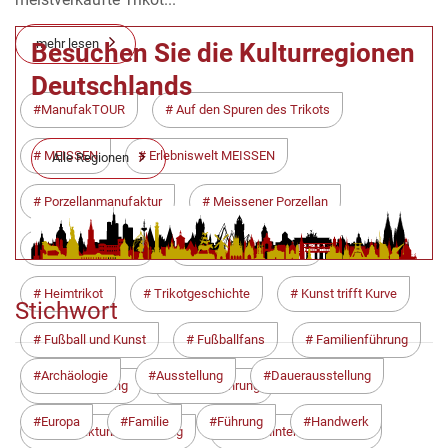
mehr lesen
Besuchen Sie die Kulturregionen
Deutschlands
ManufakTOUR
Auf den Spuren des Trikots
MEISSEN
Erlebniswelt MEISSEN
Alle Regionen
Porzellanmanufaktur
Meissener Porzellan
Dynamo Dresden
SG Dynamo Dresden
Heimtrikot
Trikotgeschichte
Kunst trifft Kurve
Stichwort
Fußball und Kunst
Fußballfans
Familienführung
Archäologie
Ausstellung
Dauerausstellung
Sonderführung
Werksführung
Europa
Familie
Führung
Handwerk
Manufakturbesichtigung
Blick hinter die Kulissen