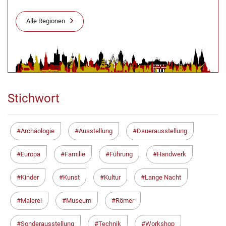
Alle Regionen
Stichwort
Archäologie
Ausstellung
Dauerausstellung
Europa
Familie
Führung
Handwerk
Kinder
Kunst
Kultur
Lange Nacht
Malerei
Museum
Römer
Sonderausstellung
Technik
Workshop