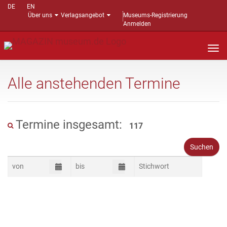
DE
EN
Über uns
Verlagsangebot
Museums-Registrierung
Anmelden
Nav
auf
Alle anstehenden Termine
Termine insgesamt:
117