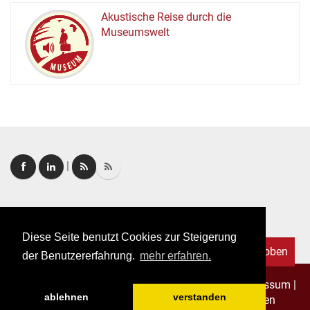
Akustische Reise durch die
Museumswelt
M
U
E
M
S
U
|
Login
|
FAQ
Diese Seite benutzt Cookies zur Steigerung
Nach oben
der Benutzererfahrung.
mehr erfahren.
Copyright © 2026. Alle Rechte vorbehalten.
–
Impressum
|
ablehnen
verstanden
Datenschutz
|
Allgemeine Geschäftsbedingungen