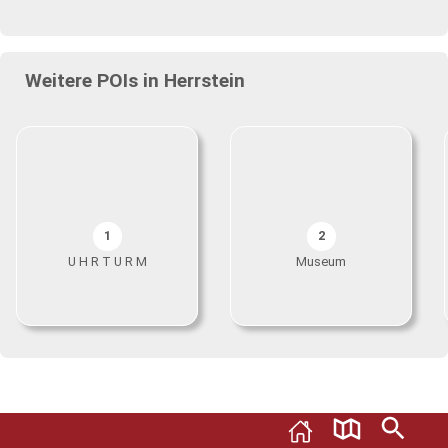
Weitere POIs in Herrstein
1
2
U H R T U R M
Museum