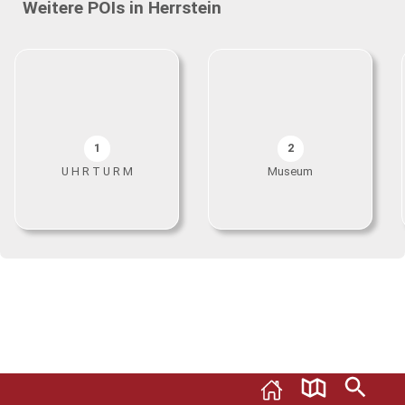
Weitere POIs in Herrstein
1
2
U H R T U R M
Museum