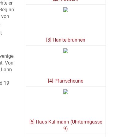
hte er
 Beginn
g von
.
t
[3] Hankelbrunnen
 wenige
t. Von
r Lahn
[4] Pfarrscheune
nd 19
[5] Haus Kullmann (Uhrturmgasse
9)