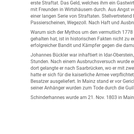
erste Straftat. Das Geld, welches ihm ein Gastwir
mit Freunden in Wirtshäusern durch. Aus Angst vo
einer langen Serie von Straftaten. Stellvertretend 
Passierscheinen, Wegezoll. Nach Haft und Ausb
Warum sich der Mythos um den vermutlich 1778 
gehalten hat, ist in historischen Fakten nicht zu
erfolgreicher Bandit und Kämpfer gegen die dam
Johannes Bückler war inhaftiert in Idar-Oberstein
Stunden. Nach einem Ausbruchsversuch wurde er
dort gelangte er nach Saarbrücken, wo er mit zw
hatte er sich für die kaiserliche Armee verpflich
Besatzer ausgeliefert. In Mainz stand er vor Ge
seiner Anhänger wurden zum Tode durch die Guillo
Schinderhannes wurde am 21. Nov. 1803 in Mainz