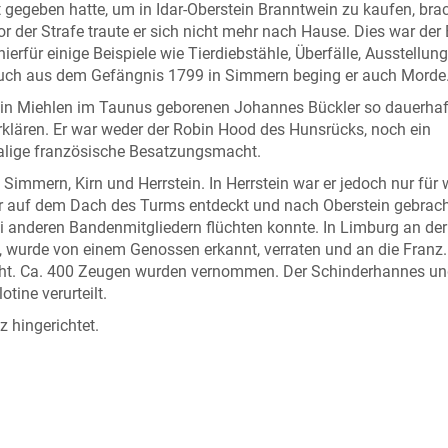
t gegeben hatte, um in Idar-Oberstein Branntwein zu kaufen, brac
r der Strafe traute er sich nicht mehr nach Hause. Dies war der
hierfür einige Beispiele wie Tierdiebstähle, Überfälle, Ausstellun
ruch aus dem Gefängnis 1799 in Simmern beging er auch Morde
in Miehlen im Taunus geborenen Johannes Bückler so dauerhaf
 erklären. Er war weder der Robin Hood des Hunsrücks, noch ein
alige französische Besatzungsmacht.
, Simmern, Kirn und Herrstein. In Herrstein war er jedoch nur für
 auf dem Dach des Turms entdeckt und nach Oberstein gebrach
ei anderen Bandenmitgliedern flüchten konnte. In Limburg an de
tet, wurde von einem Genossen erkannt, verraten und an die Franz.
richt. Ca. 400 Zeugen wurden vernommen. Der Schinderhannes u
tine verurteilt.
 hingerichtet.