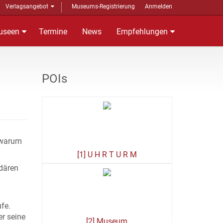
Verlagsangebot
Museums-Registrierung
Anmelden
useen
Termine
News
Empfehlungen
POIs
 warum
[1] U H R T U R M
ndären
ufe.
er seine
[2] Museum