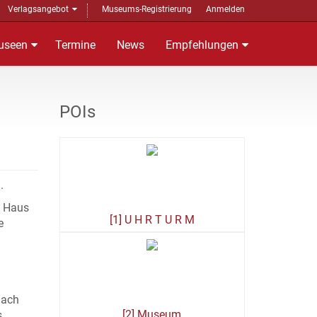
Verlagsangebot
Museums-Registrierung
Anmelden
useen
Termine
News
Empfehlungen
POIs
.
m Haus
[1] U H R T U R M
e
nach
[2] Museum
s