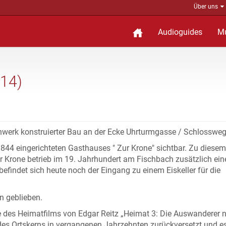
Über uns
Audioguides
M
 14)
hwerk konstruierter Bau an der Ecke Uhrturmgasse / Schlossweg
1844 eingerichteten Gasthauses " Zur Krone" sichtbar. Zu diese
der Krone betrieb im 19. Jahrhundert am Fischbach zusätzlich ein
befindet sich heute noch der Eingang zu einem Eiskeller für die
n geblieben.
 des Heimatfilms von Edgar Reitz „Heimat 3: Die Auswanderer 
des Ortskerns in vergangenen Jahrzehnten zurückversetzt und e