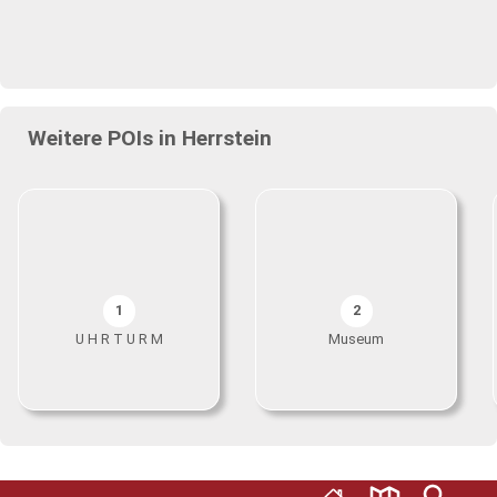
Weitere POIs in Herrstein
1
2
U H R T U R M
Museum