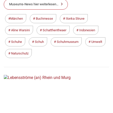
Museums-News hier weiterlesen…
Märchen
Buchmesse
Ilonka Struve
Aline Warsini
Schatthentheaer
Indonesien
Schuhe
Schuh
Schuhmuseum
Umwelt
Naturschutz