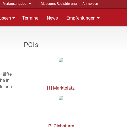
Verlagsangebot
Museums-Registrierung
Anmelden
useen
Termine
News
Empfehlungen
POIs
Hälfte
he in
leinen
[1] Marktplatz
[2] Diebsturm