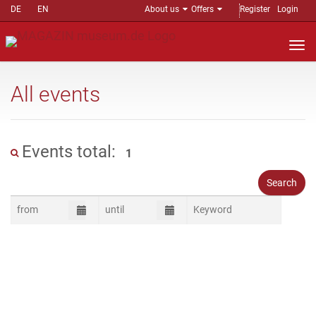
DE
EN
About us
Offers
Register
Login
Nav
auf
All events
Events total:
1