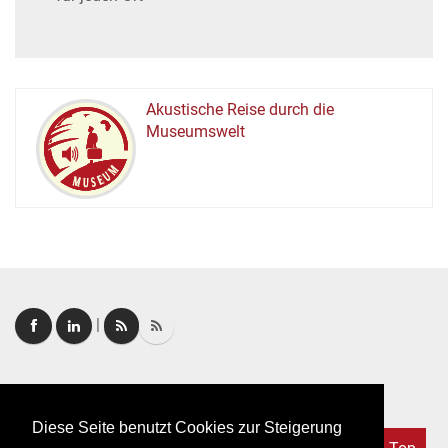
Akustische Reise durch die
Museumswelt
M
U
E
M
S
U
|
Login
|
FAQ
Diese Seite benutzt Cookies zur Steigerung