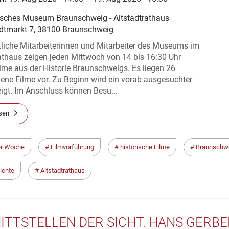
ERE FILME AUS DER REIHE
GINALFILME AUS DER HISTORIE
isches Museum Braunschweig - Altstadtrathaus
adtmarkt 7, 38100 Braunschweig
NSCHWEIG“
liche Mitarbeiterinnen und Mitarbeiter des Museums im
athaus zeigen jeden Mittwoch von 14 bis 16:30 Uhr
ilme aus der Historie Braunschweigs. Es liegen 26
ene Filme vor. Zu Beginn wird ein vorab ausgesuchter
igt. Im Anschluss können Besu...
sen
er Woche
Filmvorführung
historische Filme
Braunschw
ichte
Altstadtrathaus
ITTSTELLEN DER SICHT. HANS GERBE