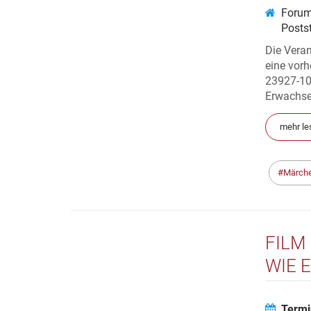
Forum
Posts
Die Vera
eine vorh
23927-10
Erwachsen
mehr le
Märch
FILM
WIE 
BRAU
Termi