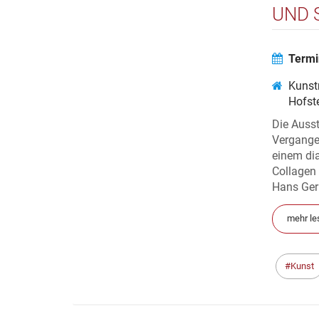
UND 
Termi
Kuns
Hofst
Die Ausst
Vergange
einem di
Collagen
Hans Gerb
mehr le
Kunst