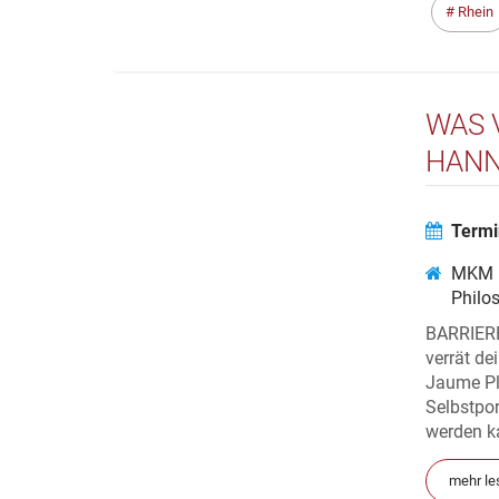
Rhein
WAS 
HANN
Termi
MKM M
Philo
BARRIER
verrät de
Jaume Pl
Selbstpor
werden k
mehr le