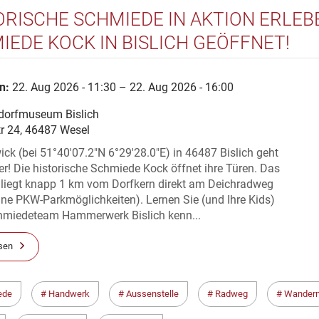
ORISCHE SCHMIEDE IN AKTION ERLEB
IEDE KOCK IN BISLICH GEÖFFNET!
n:
22. Aug 2026 - 11:30 – 22. Aug 2026 - 16:00
dorfmuseum Bislich
tr 24, 46487 Wesel
k (bei 51°40'07.2"N 6°29'28.0"E) in 46487 Bislich geht
er! Die historische Schmiede Kock öffnet ihre Türen. Das
liegt knapp 1 km vom Dorfkern direkt am Deichradweg
eine PKW-Parkmöglichkeiten). Lernen Sie (und Ihre Kids)
hmiedeteam Hammerwerk Bislich kenn...
sen
ede
Handwerk
Aussenstelle
Radweg
Wander