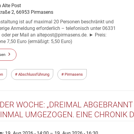
 Alte Post
traße 2, 66953 Pirmasens
nstaltung ist auf maximal 20 Personen beschränkt und
erige Anmeldung erforderlich – telefonisch unter 06331
 oder per Mail an altepost@pirmasens.de. ► Preis:
e 7,50 Euro (ermäßigt: 5,50 Euro)
sen
en
Abschlussführung
Pirmasens
 DER WOCHE: „DREIMAL ABGEBRANNT 
EINMAL UMGEZOGEN. EINE CHRONIK 
NSCHWEIGER SCHLOSSES“ (2006) SO
n:
19. Aug 2026 - 14:00 – 19. Aug 2026 - 16:30