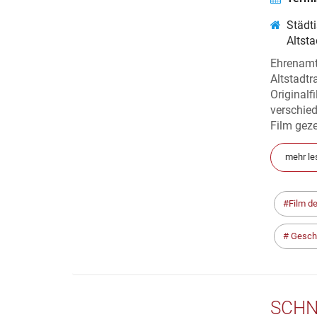
WEIT
„ORI
Städt
Altst
BRAU
Ehrenamt
Altstadtr
Originalf
verschied
Film geze
mehr le
Film d
Gesch
SCHN