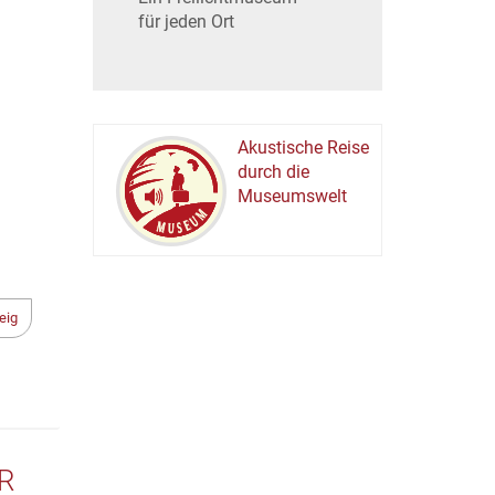
für jeden Ort
Akustische Reise
durch die
Museumswelt
M
U
E
M
S
U
eig
R