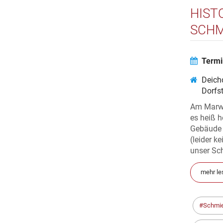
HIST
SCHM
Termi
Deich
Dorfs
Am Marwic
es heiß h
Gebäude 
(leider k
unser Sc
mehr le
Schmi