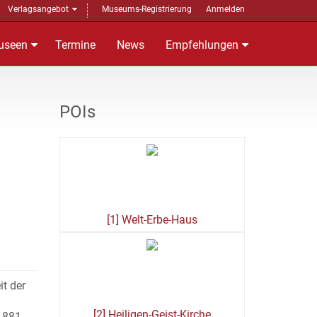
Verlagsangebot
Museums-Registrierung
Anmelden
useen
Termine
News
Empfehlungen
POIs
[1] Welt-Erbe-Haus
it der
[2] Heiligen-Geist-Kirche
 1881