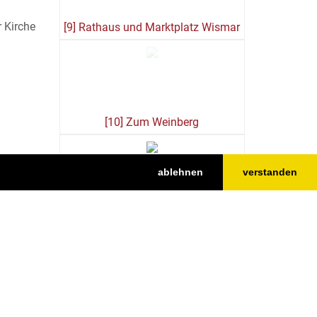
 Kirche
[9] Rathaus und Marktplatz Wismar
[10] Zum Weinberg
ablehnen
verstanden
[11] Karstadt Stammhaus und
Krämerstraße