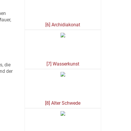
nen
Mauer,
[6] Archidiakonat
[7] Wasserkunst
, die
nd der
[8] Alter Schwede