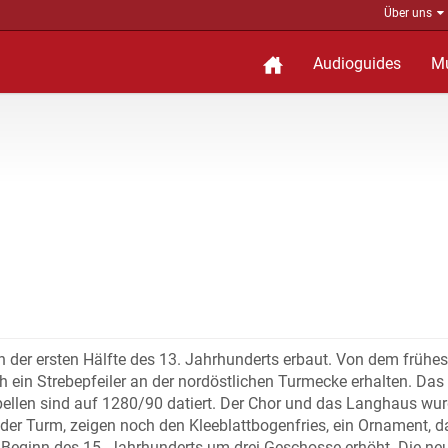
Über uns
Audioguides
M
n der ersten Hälfte des 13. Jahrhunderts erbaut. Von dem frühe
 ein Strebepfeiler an der nordöstlichen Turmecke erhalten. Das
pellen sind auf 1280/90 datiert. Der Chor und das Langhaus wu
e der Turm, zeigen noch den Kleeblattbogenfries, ein Ornament, 
Beginn des 15. Jahrhunderts um drei Geschosse erhöht. Die ne