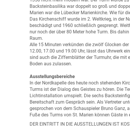
Backsteinbasilika war doppelt so groß und doppelt
Marien war die Lübecker Marienkirche. Wie für di
Das Kirchenschiff wurde im 2. Weltkrieg, in der N
beschädigt und 1960 schließlich gesprengt. Weit
nur noch der über 80 Meter hohe Turm. Bis dahin 
Raum.
Alle 15 Minuten verkünden die zwölf Glocken der 
12.00, 17.00 und 19.00 Uhr, lässt das Uhrwerk ei
sind auch die Ziffernblätter der Turmuhr, die mi
Boden aus zulassen.
Ausstellungsbereiche
In der Nordkapelle des heute noch stehenden Kir
Turms ist der Dialog des Geistes zu hören. Die Te
Lichtinstallation umspielt. Die sechs Backsteinfig
Bereitschaft zum Gespräch sein. Als Vertreter unte
gesprochen von dem Schauspieler Bruno Ganz, au
Fuße des Turms von St. Marien können Gäste in e
DER EINTRITT IN DIE AUSSTELLUNGEN IST KOS