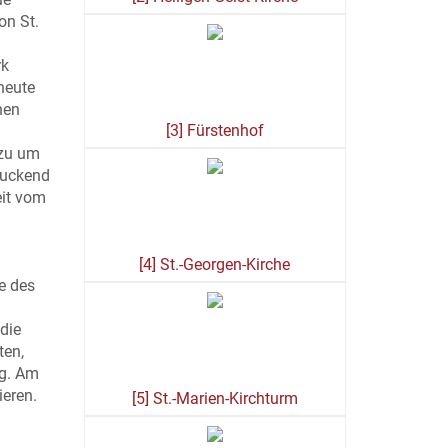
on St.
rk
heute
hen
[3] Fürstenhof
 zu um
druckend
eit vom
[4] St.-Georgen-Kirche
e des
 die
ten,
ng. Am
ieren.
[5] St.-Marien-Kirchturm