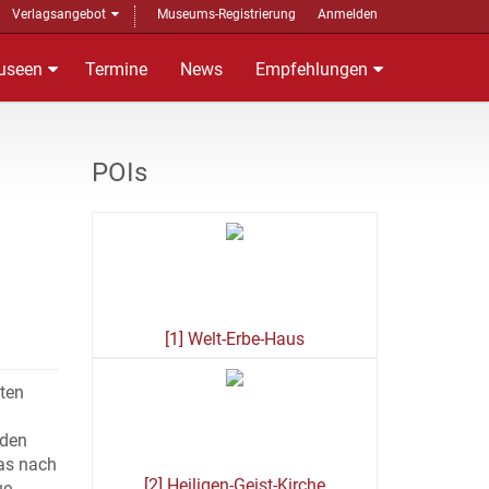
Verlagsangebot
Museums-Registrierung
Anmelden
useen
Termine
News
Empfehlungen
POIs
[1] Welt-Erbe-Haus
sten
rden
das nach
[2] Heiligen-Geist-Kirche
ue