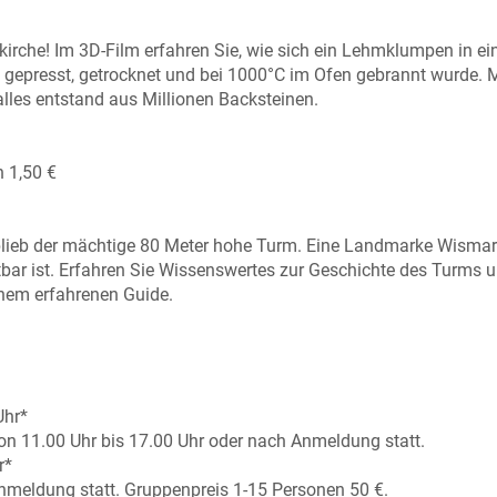
irche! Im 3D-Film erfahren Sie, wie sich ein Lehmklumpen in ei
m gepresst, getrocknet und bei 1000°C im Ofen gebrannt wurde. 
lles entstand aus Millionen Backsteinen.
 1,50 €
 blieb der mächtige 80 Meter hohe Turm. Eine Landmarke Wismars
tbar ist. Erfahren Sie Wissenswertes zur Geschichte des Turms u
inem erfahrenen Guide.
Uhr*
von 11.00 Uhr bis 17.00 Uhr oder nach Anmeldung statt.
r*
meldung statt. Gruppenpreis 1-15 Personen 50 €.