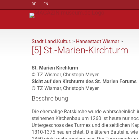
DE
EN
Stadt.Land.Kultur.
>
Hansestadt Wismar
>
[5] St.-Marien-Kirchturm
St. Marien Kirchturm
© TZ Wismar, Christoph Meyer
Sicht auf den Kirchturm des St. Marien Forums
© TZ Wismar, Christoph Meyer
Beschreibung
Die ehemalige Ratskirche wurde wahrscheinlich i
steinernen Kirchenbau um 1260 ist heute nur noch
Untergeschoss des Turmes und die seitlichen Ka
1310-1375 neu errichtet. Die älteren Bauteile, wi
1350 nicht mehr modern war. Der Turm wurde zu 