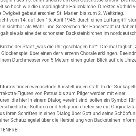
 so hoch wie die ursprüngliche Hallenkirche. Direktes Vorbild v
e Ewigkeit gebaut erschien St. Marien bis zum 2. Weltkrieg.
acht vom 14. auf den 15. April 1945, durch einen Luftangriff sta
hin sichtbar als Wahr- und Seezeichen der Hansestadt ist daher 
galt sie als eine der schönsten Backsteinkirchen im norddeutsc
Kirche der Stadt „was die Uhr geschlagen hat“. Dreimal täglich,
n Glockenspiel über einen der vierzehn Choräle erklingen. Beein
t einem Durchmesser von 5 Metern einen guten Blick auf die Uhrz
chturms finden wechselnde Ausstellungen statt. In der Südkapell
rrakotta-Figuren von Petrus bis zum Pilger werden mit einer
uren, die hier in einem Dialog vereint sind, sollen ein Symbol für
rschiedlicher Kulturen und Religionen treten sie mit Originalzita
s ihren Schriften in einen Dialog über Gott und seine Schöpfu
iner Schauziegelei über die Herstellung von Backsteinen inform
TENFREI.