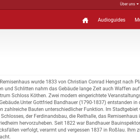
Über uns
Audioguides
M
e Remisenhaus wurde 1833 von Christian Conrad Hengst nach P
hen und Schlitten nahm das Gebäude lange Zeit auch Waffen auf
rum Schloss Köthen. Zwei modern eingerichtete Veranstaltun
 Gebäude.Unter Gottfried Bandhauer (1790-1837) entstanden in 
zahlreiche Bauten unterschiedlicher Funktion. Im Stadtgebiet
 Schlosses, der Ferdinandsbau, die Reithalle, das Remisenhaus 
riedheim hervorzuheben. Seit 1822 war Bandhauer Bauinspektor
cksfällen verfolgt, verarmt und vergessen 1837 in Roßlau. Ihm 
acht.