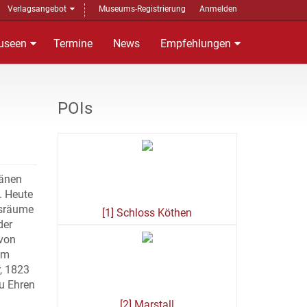
Verlagsangebot
Museums-Registrierung
Anmelden
useen
Termine
News
Empfehlungen
POIs
länen
. Heute
gsräume
[1] Schloss Köthen
der
 von
im
, 1823
zu Ehren
[2] Marstall