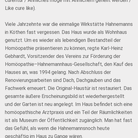
curentur / Ähnliches möge mit Ähnlichem geheilt werden /
Like cure like).
Viele Jahrzehnte war die einmalige Wirkstätte Hahnemanns
in Köthen fast vergessen. Das Haus wurde als Wohnhaus
genutzt. Um es wieder als lebendigen Bestandteil der
Homöopathie präsentieren zu können, regte Karl-Heinz
Gebhardt, Vorsitzender des Vereins zur Förderung der
Homöopathie–Hahnemannhaus-Gesellschaft, den Kauf des
Hauses an, was 1994 gelang. Nach Abschluss der
Renovierungsarbeiten sind Dach, Dachgauben und das
Fachwerk erneuert. Die Original-Haustür ist restauriert. Das
gesamte äußere Erscheinungsbild ist wiederhergestellt
und der Garten ist neu angelegt. Im Haus befindet sich eine
homöopathische Arztpraxis und ein Teil der Räumlichkeiten
ist als Museum der Öffentlichkeit zugänglich. Man hat fast
das Gefühl, als wenn die Hahnemannsnoch heute
geschäftig im Haus zu Gange wären.