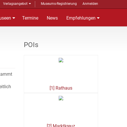
Verlagsangebot
Museums-Registrierung
Anmelden
useen
Termine
News
Empfehlungen
POIs
stammt
itlich
[1] Rathaus
[2] Marktkreuz