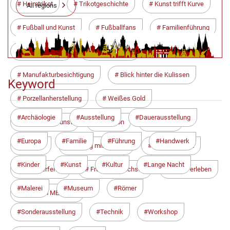
Heimtrikot
Trikotgeschichte
Kunst trifft Kurve
All regions
Fußball und Kunst
Fußballfans
Familienführung
Sonderführung
Werksführung
Manufakturbesichtigung
Blick hinter die Kulissen
Keyword
Porzellanherstellung
Weißes Gold
Archäologie
Ausstellung
Dauerausstellung
Handwerkskunst
Tradition
Sachsen
Europa
Familie
Führung
Handwerk
Meißen
Ausflug mit Kindern
Familienevent
Kinder
Kunst
Kultur
Lange Nacht
Sommerferien
Freizeit in Sachsen
Kultur erleben
Malerei
Museum
Römer
Museum MEISSEN
Sonderausstellung
Technik
Workshop