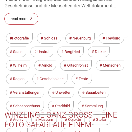
Geschehnisse und die Menschen der Welt dokument...
read more
Fotografie
Schloss
Neuenburg
Freyburg
Saale
Unstrut
Bergfried
Dicker
Wilhelm
Arnold
Ortschronist
Menschen
Region
Geschehnisse
Feste
Veranstaltungen
Unwetter
Bauarbeiten
Schnappschuss
Stadtbild
Sammlung
WINZLINGE GANZ GROSS – EINE F
Archiv
Museum
Objekte
Stefan
OTO-SAFARI AUF EINEM Q