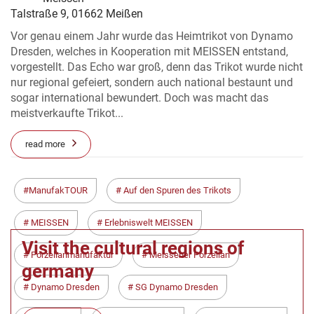
Talstraße 9, 01662 Meißen
Vor genau einem Jahr wurde das Heimtrikot von Dynamo
Dresden, welches in Kooperation mit MEISSEN entstand,
vorgestellt. Das Echo war groß, denn das Trikot wurde nicht
nur regional gefeiert, sondern auch national bestaunt und
sogar international bewundert. Doch was macht das
meistverkaufte Trikot...
read more
< Zurück
Weiter >
ManufakTOUR
Auf den Spuren des Trikots
MEISSEN
Erlebniswelt MEISSEN
Visit the cultural regions of
Porzellanmanufaktur
Meissener Porzellan
germany
Dynamo Dresden
SG Dynamo Dresden