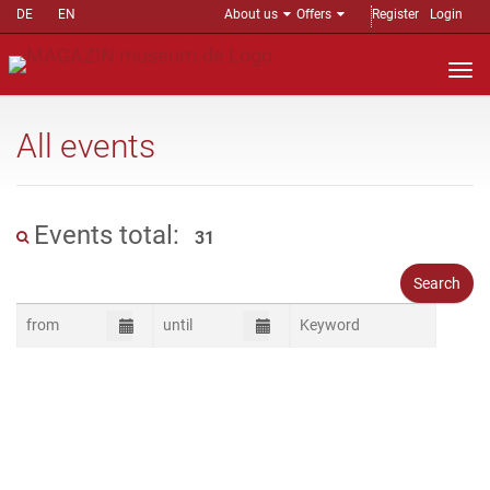
DE
EN
About us
Offers
Register
Login
Nav
auf
All events
Events total:
31