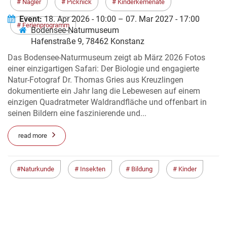
UADRATMETER KONSTANZ
Nagler
Picknick
Kinderkemenate
Event:
18. Apr 2026 - 10:00 – 07. Mar 2027 - 17:00
Ferienprogramm
Bodensee-Naturmuseum
Hafenstraße 9, 78462 Konstanz
Das Bodensee-Naturmuseum zeigt ab März 2026 Fotos
einer einzigartigen Safari: Der Biologie und engagierte
Natur-Fotograf Dr. Thomas Gries aus Kreuzlingen
dokumentierte ein Jahr lang die Lebewesen auf einem
einzigen Quadratmeter Waldrandfläche und offenbart in
seinen Bildern eine faszinierende und...
read more
Naturkunde
Insekten
Bildung
Kinder