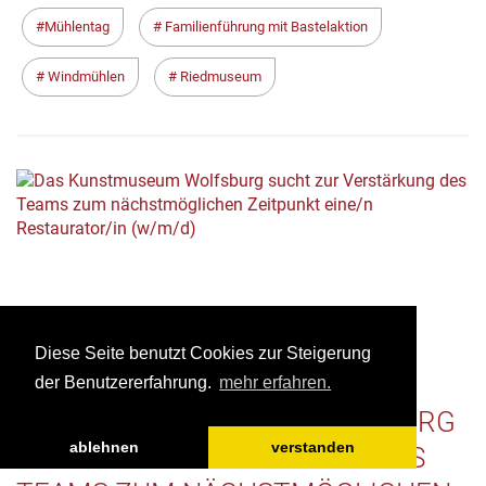
Mühlentag
Familienführung mit Bastelaktion
Windmühlen
Riedmuseum
Diese Seite benutzt Cookies zur Steigerung
der Benutzererfahrung.
mehr erfahren.
DAS KUNSTMUSEUM WOLFSBURG
ablehnen
verstanden
SUCHT ZUR VERSTÄRKUNG DES