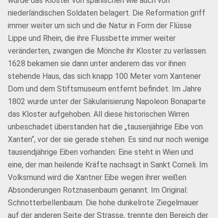
wurde das Kloster von spanischen wie auch von
niederländischen Soldaten belagert. Die Reformation griff
immer weiter um sich und die Natur in Form der Flüsse
Lippe und Rhein, die ihre Flussbette immer weiter
veränderten, zwangen die Mönche ihr Kloster zu verlassen.
1628 bekamen sie dann unter anderem das vor ihnen
stehende Haus, das sich knapp 100 Meter vom Xantener
Dom und dem Stiftsmuseum entfernt befindet. Im Jahre
1802 wurde unter der Säkularisierung Napoleon Bonaparte
das Kloster aufgehoben. All diese historischen Wirren
unbeschadet überstanden hat die „tausenjährige Eibe von
Xanten“, vor der sie gerade stehen. Es sind nur noch wenige
tausendjährige Eiben vorhanden: Eine steht in Wien und
eine, der man heilende Kräfte nachsagt in Sankt Corneli. Im
Volksmund wird die Xantner Eibe wegen ihrer weißen
Absonderungen Rotznasenbaum genannt. Im Original:
Schnotterbellenbaum. Die hohe dunkelrote Ziegelmauer
auf der anderen Seite der Strasse, trennte den Bereich der