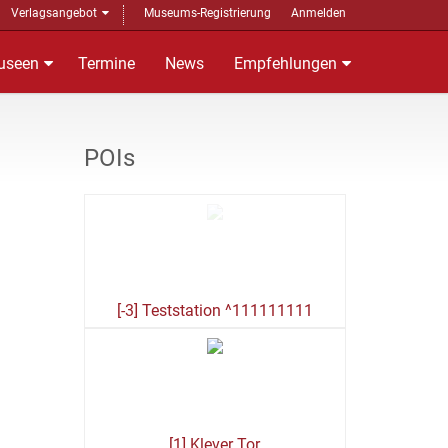
Verlagsangebot
Museums-Registrierung
Anmelden
useen
Termine
News
Empfehlungen
POIs
[-3] Teststation ^111111111
[1] Klever Tor