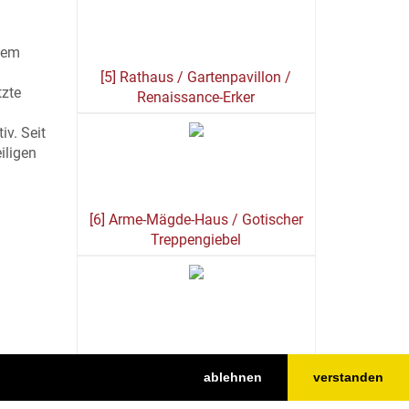
 dem
[5] Rathaus / Gartenpavillon /
tzte
Renaissance-Erker
v. Seit
iligen
[6] Arme-Mägde-Haus / Gotischer
Treppengiebel
[7] StiftsMuseum Xanten
ablehnen
verstanden