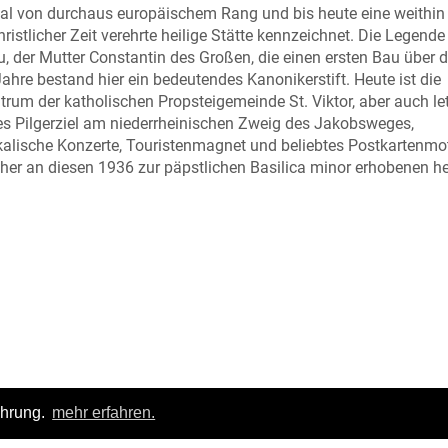
l von durchaus europäischem Rang und bis heute eine weithin
ristlicher Zeit verehrte heilige Stätte kennzeichnet. Die Legende
zu, der Mutter Constantin des Großen, die einen ersten Bau über
Jahre bestand hier ein bedeutendes Kanonikerstift. Heute ist die
trum der katholischen Propsteigemeinde St. Viktor, aber auch le
es Pilgerziel am niederrheinischen Zweig des Jakobsweges,
kalische Konzerte, Touristenmagnet und beliebtes Postkartenmoti
cher an diesen 1936 zur päpstlichen Basilica minor erhobenen he
ahrung.
mehr erfahren.