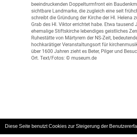
beeindruckenden Doppelturmfront ein Baudenkma
sichtbare Landmarke, die zugleich eine seit frühch
schreibt die Gründung der Kirche der Hl. Helena 
Grab des Hl. Viktor errichtet habe. Etwa tausend 
ehemalige Stiftskirche lebendiges geistliches Zen
Ruhestätte von Märtyrern der NS-Zeit, bedeutend
hochkarätiger Veranstaltungsort für kirchenmusi
über 1600 Jahren zieht es Beter, Pilger und Besu
Ort. Text/Fotos: © museum.de
Diese Seite benutzt Cookies zur Steigerung der Benutzererf