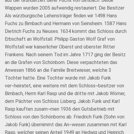
aus der Gründerzeit derer Fuchs von Bimbach. Beide
Wappen wurden 2005 aufwendig restauriert. Die Besitzer
Als würzburgische Lehensträger finden wir 1498 Hans
Fuchs zu Bimbach und Hermann von Seinsheim. 1587 Hans
Dietrich Fuchs zu Neuses. 1634 kommt das Schloss durch
Erbschaft an Wolfstall. Philipp Gaston Wolf Graf von
Wolfstall war kaiserlicher Oberst und oberster Ritter
Frankens. Nach seinem Tod im Jahre 1717 ging der Besitz
an die Grafen von Schönborn. Diese verpachteten das
Anwesen 1866 an die Familie Breitwieser, welche 3
Töchter hatte. Eine Tochter wurde mit Jakob Funk
ver¬heiratet, eine weitere mit dem Schloss¬besitzer von
Bimbach, Herrn Karl Rasp und die dritte mit Jakob Wörner,
dem Pächter von Schloss Lisberg. Jakob Funk und Karl
Rasp kauften zusam¬men 1936 den Gutsbetrieb mit
Schloss von den Schönborns ab. Friedrich Funk (Sohn von
Jakob Funk) übernimmt das An¬wesen zusammen mit Karl
Rasp, welcher seinen Anteil 1949 an Hedwig und Heinrich