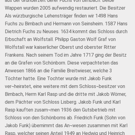
aus der Gründerzeit derer Fuchs von Bimbach. Beide
Wappen wurden 2005 aufwendig restauriert. Die Besitzer
Als würzburgische Lehensträger finden wir 1498 Hans
Fuchs zu Bimbach und Hermann von Seinsheim. 1587 Hans
Dietrich Fuchs zu Neuses. 1634 kommt das Schloss durch
Erbschaft an Wolfstall. Philipp Gaston Wolf Graf von
Wolfstall war kaiserlicher Oberst und oberster Ritter
Frankens. Nach seinem Tod im Jahre 1717 ging der Besitz
an die Grafen von Schönborn. Diese verpachteten das
Anwesen 1866 an die Familie Breitwieser, welche 3
Töchter hatte. Eine Tochter wurde mit Jakob Funk
ver¬heiratet, eine weitere mit dem Schloss¬besitzer von
Bimbach, Herrn Karl Rasp und die dritte mit Jakob Wörner,
dem Pächter von Schloss Lisberg. Jakob Funk und Karl
Rasp kauften zusam¬men 1936 den Gutsbetrieb mit
Schloss von den Schönborns ab. Friedrich Funk (Sohn von
Jakob Funk) übernimmt das An¬wesen zusammen mit Karl
Rasp, welcher seinen Anteil 1949 an Hedwig und Heinrich