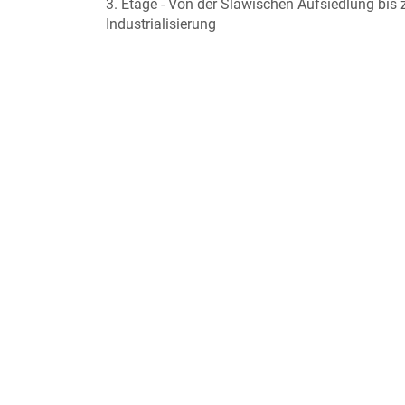
3. Etage - Von der Slawischen Aufsiedlung bis 
Industrialisierung