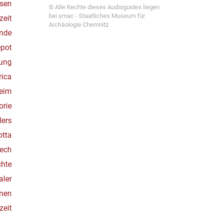
hsen
© Alle Rechte dieses Audioguides liegen
bei smac - Staatliches Museum für
zeit
Archäologie Chemnitz
unde
epot
rung
rica
heim
orie
lers
otta
pech
chte
aler
enen
zeit