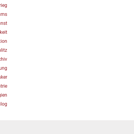
rieg
ums
unst
keit
ion
litz
chiv
dung
sker
trie
gien
ilog