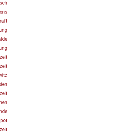
zsch
ens
raft
zung
lde
rung
zeit
zeit
witz
sien
zeit
nnen
nde
pot
zeit