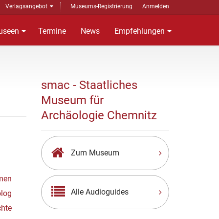
Verlagsangebot
Museums-Registrierung
Anmelden
useen
Termine
News
Empfehlungen
smac - Staatliches
Museum für
Archäologie Chemnitz
Zum Museum
men
Alle Audioguides
olog
hte