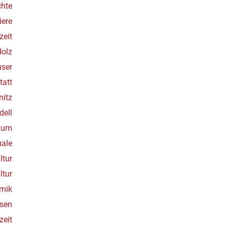
chte
iere
zeit
Holz
ser
tatt
nitz
ell
ikum
uale
ltur
ltur
amik
hsen
zeit