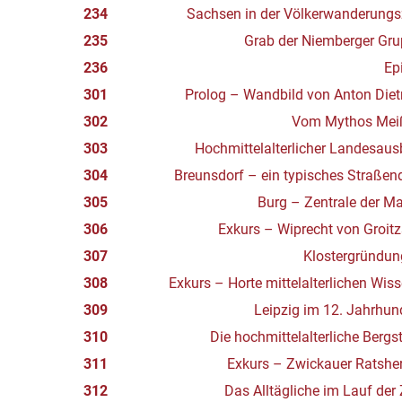
234
Sachsen in der Völkerwanderungs
235
Grab der Niemberger Gr
236
Ep
301
Prolog – Wandbild von Anton Diet
302
Vom Mythos Mei
303
Hochmittelalterlicher Landesau
304
Breunsdorf – ein typisches Straßen
305
Burg – Zentrale der M
306
Exkurs – Wiprecht von Groit
307
Klostergründun
308
Exkurs – Horte mittelalterlichen Wis
309
Leipzig im 12. Jahrhun
310
Die hochmittelalterliche Bergs
311
Exkurs – Zwickauer Ratshe
312
Das Alltägliche im Lauf der 