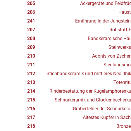
205
Ackergeräte und Feldfrü
206
Haust
241
Ernährung in der Jungstein
207
Rohstoff 
208
Bandkeramische Häu
209
Steinwerks
210
Adonis von Zscher
211
Siedlungsmod
212
Stichbandkeramik und mittleres Neolith
213
Totenrit
214
Rinderbestattung der Kugelamphorenku
215
Schnurkeramik und Glockenbecherku
216
Gräberfelder der Schnurker
217
Ältestes Kupfer in Sac
218
Bronze