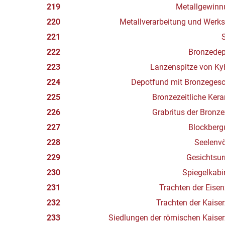
219
Metallgewinn
220
Metallverarbeitung und Werks
221
222
Bronzedep
223
Lanzenspitze von Ky
224
Depotfund mit Bronzegesc
225
Bronzezeitliche Ker
226
Grabritus der Bronze
227
Blockberg
228
Seelenv
229
Gesichtsu
230
Spiegelkabi
231
Trachten der Eisen
232
Trachten der Kaiser
233
Siedlungen der römischen Kaiser