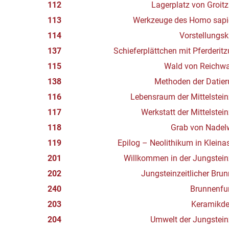
112
Lagerplatz von Groit
113
Werkzeuge des Homo sapi
114
Vorstellungsk
137
Schieferplättchen mit Pferderit
115
Wald von Reichwa
138
Methoden der Datie
116
Lebensraum der Mittelstein
117
Werkstatt der Mittelstein
118
Grab von Nadel
119
Epilog – Neolithikum in Kleina
201
Willkommen in der Jungstein
202
Jungsteinzeitlicher Bru
240
Brunnenfu
203
Keramikde
204
Umwelt der Jungstein