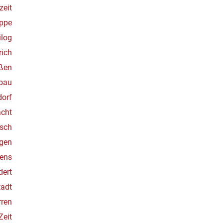
zeit
uppe
ilog
rich
ßen
sbau
dorf
acht
zsch
gen
sens
dert
tadt
rren
Zeit