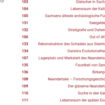
zur
103
Gletscher in Sac
104
Lebensraum der Kalt
105
Sachsens älteste archäologische F
131
Seeigeld
132
Stratigrafie und Datie
106
Out of Af
133
Rekonstruktion des Schädels aus Stein
134
Darwins Evolutionsthe
107
Lagerplatz und Werkstatt des Neanderta
135
Faustkeil von Spr
136
Birken
108
Neandertaler – Forschungsgeschi
109
Der gläserne Neandert
110
Suche in den G
111
Lebensraum der späten Eis