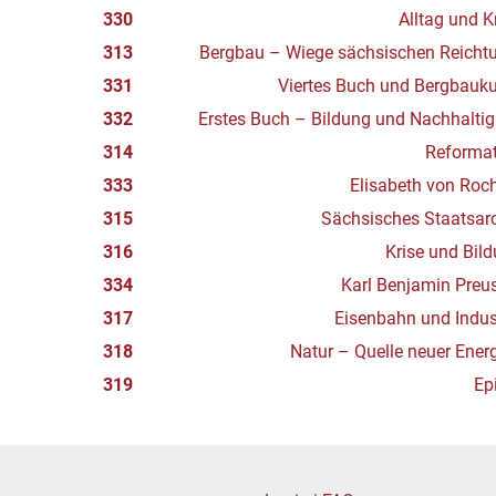
330
Alltag und K
313
Bergbau – Wiege sächsischen Reicht
331
Viertes Buch und Bergbauk
332
Erstes Buch – Bildung und Nachhaltig
314
Reformat
333
Elisabeth von Roch
315
Sächsisches Staatsar
316
Krise und Bil
334
Karl Benjamin Preu
317
Eisenbahn und Indus
318
Natur – Quelle neuer Ener
319
Ep