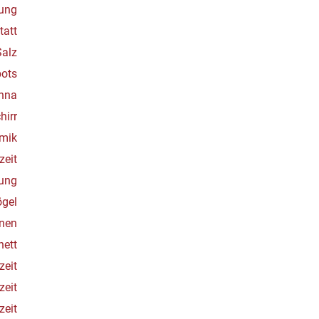
ung
tatt
Salz
ots
hna
hirr
amik
zeit
ung
ögel
rnen
nett
zeit
zeit
zeit