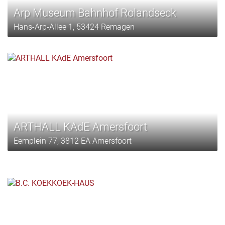
Arp Museum Bahnhof Rolandseck
Hans-Arp-Allee 1, 53424 Remagen
ARTHALL KAdE Amersfoort
Eemplein 77, 3812 EA Amersfoort