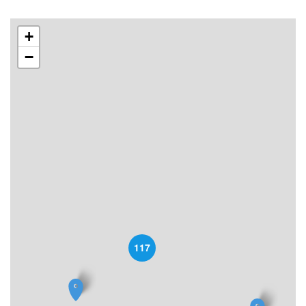
+
−
117