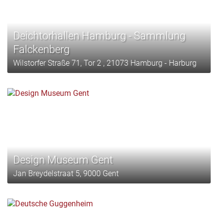
Deichtorhallen Hamburg - Sammlung
Falckenberg
Wilstorfer Straße 71, Tor 2 , 21073 Hamburg - Harburg
Design Museum Gent
Jan Breydelstraat 5, 9000 Gent