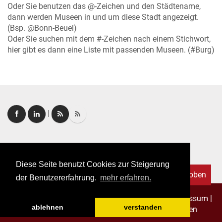
Oder Sie benutzen das @-Zeichen und den Städtename,
dann werden Museen in und um diese Stadt angezeigt.
(Bsp. @Bonn-Beuel)
Oder Sie suchen mit dem #-Zeichen nach einem Stichwort,
hier gibt es dann eine Liste mit passenden Museen. (#Burg)
|
Login
|
FAQ
Diese Seite benutzt Cookies zur Steigerung
Nach oben
der Benutzererfahrung.
mehr erfahren.
Copyright © 2026. Alle Rechte vorbehalten.
–
Impressum
|
ablehnen
verstanden
Datenschutz
|
Allgemeine Geschäftsbedingungen