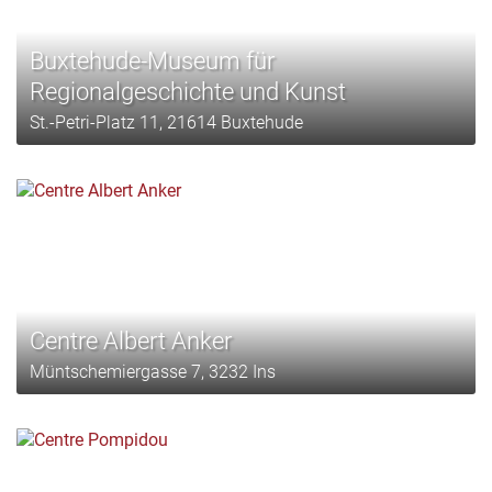
Buxtehude-Museum für
Regionalgeschichte und Kunst
St.-Petri-Platz 11, 21614 Buxtehude
Centre Albert Anker
Müntschemiergasse 7, 3232 Ins