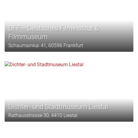
DFF – Deutsches Filminstitut &
Filmmuseum
Schaumainkai 41, 60596 Frankfurt
Dichter- und Stadtmuseum Liestal
Rathausstrasse 30, 4410 Liestal