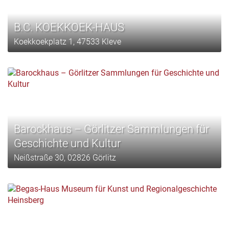
B.C. KOEKKOEK-HAUS
Koekkoekplatz 1, 47533 Kleve
Barockhaus – Görlitzer Sammlungen für
Geschichte und Kultur
Neißstraße 30, 02826 Görlitz